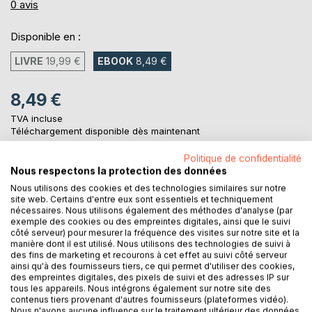
0%
0
avis
Disponible en :
LIVRE
19,99 €
EBOOK
8,49 €
8,49 €
TVA incluse
Téléchargement disponible dès maintenant
Politique de confidentialité
Nous respectons la protection des données
AJOUTER AU PANIER
Nous utilisons des cookies et des technologies similaires sur notre
site web. Certains d'entre eux sont essentiels et techniquement
nécessaires. Nous utilisons également des méthodes d'analyse (par
Ajouter à ma liste d'envies
exemple des cookies ou des empreintes digitales, ainsi que le suivi
côté serveur) pour mesurer la fréquence des visites sur notre site et la
Laisser un avis
manière dont il est utilisé. Nous utilisons des technologies de suivi à
des fins de marketing et recourons à cet effet au suivi côté serveur
ainsi qu'à des fournisseurs tiers, ce qui permet d'utiliser des cookies,
des empreintes digitales, des pixels de suivi et des adresses IP sur
tous les appareils. Nous intégrons également sur notre site des
contenus tiers provenant d'autres fournisseurs (plateformes vidéo).
Nous n'avons aucune influence sur le traitement ultérieur des données