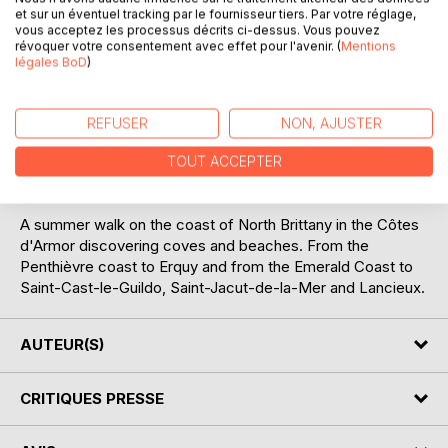
et sur un éventuel tracking par le fournisseur tiers. Par votre réglage,
vous acceptez les processus décrits ci-dessus. Vous pouvez
DESCRIPTION
révoquer votre consentement avec effet pour l'avenir. (
Mentions
légales BoD
)
Une balade estivale sur le littoral du Nord Bretagne dans les
Côtes d'Armor, à la découverte des criques, des plages,
REFUSER
NON, AJUSTER
des pointes. De la Côte de Penthièvre à Erquy et de la
Côte d' Émeraude à Saint-Cast-le-Guildo, Saint-Jacut-de-
TOUT ACCEPTER
la-Mer et Lancieux.
A summer walk on the coast of North Brittany in the Côtes
d'Armor discovering coves and beaches. From the
Penthièvre coast to Erquy and from the Emerald Coast to
Saint-Cast-le-Guildo, Saint-Jacut-de-la-Mer and Lancieux.
AUTEUR(S)
CRITIQUES PRESSE