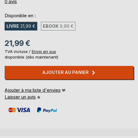
0%
0
avis
Disponible en :
LIVRE
21,99 €
EBOOK
9,99 €
21,99 €
TVA incluse /
Envoi en sus
disponible (dès maintenant)
AJOUTER AU PANIER
Ajouter à ma liste d'envies
Laisser un avis