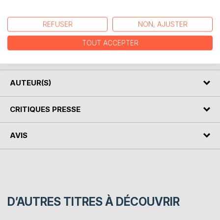
lutte qui laissera Marie épuisée, sa santé très détériorée.
Mais sa patiente et sa détermination seront les plus fortes,
Marie l'emporte la justice lui rend raison. Finalement, au
REFUSER
NON, AJUSTER
delà de sa propre histoire, Marie va aussi gagner pour tous
TOUT ACCEPTER
ceux et toutes celles qui, comme elle, subissent la même
violence
AUTEUR(S)
CRITIQUES PRESSE
AVIS
D’AUTRES TITRES À DÉCOUVRIR