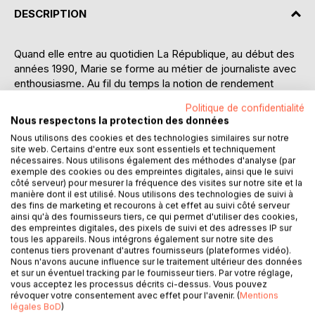
DESCRIPTION
Quand elle entre au quotidien La République, au début des
années 1990, Marie se forme au métier de journaliste avec
enthousiasme. Au fil du temps la notion de rendement
prévalant, le management se fait de plus en plus autoritaire.
Politique de confidentialité
Un jour de 2012, Marie voit son poste de journaliste
Nous respectons la protection des données
supprimé, sans préavis ni explications. Bien que la direction
Nous utilisons des cookies et des technologies similaires sur notre
lui ait promis un nouveau poste, les semaines et les mois
site web. Certains d'entre eux sont essentiels et techniquement
passent sans que rien ne bouge. Isolement, silence et mise
nécessaires. Nous utilisons également des méthodes d'analyse (par
au placard s'éternisent jusqu'à ce que, Marie, au bout du
exemple des cookies ou des empreintes digitales, ainsi que le suivi
côté serveur) pour mesurer la fréquence des visites sur notre site et la
rouleau, avale une boite d'anxiolytiques. Elle comprend
manière dont il est utilisé. Nous utilisons des technologies de suivi à
alors que pour sortir de ce cauchemar, elle doit se battre.
des fins de marketing et recourons à cet effet au suivi côté serveur
C'est ainsi qu'elle décide d'attaquer son employeur en
ainsi qu'à des fournisseurs tiers, ce qui permet d'utiliser des cookies,
des empreintes digitales, des pixels de suivi et des adresses IP sur
justice. Elle a maintenant un objectif : obtenir
tous les appareils. Nous intégrons également sur notre site des
reconnaissance et réparation de sa maltraitance. La justice
contenus tiers provenant d'autres fournisseurs (plateformes vidéo).
la déboute en première instance, mais, soutenue par son
Nous n'avons aucune influence sur le traitement ultérieur des données
et sur un éventuel tracking par le fournisseur tiers. Par votre réglage,
indéfectible avocate elle fait appel.
vous acceptez les processus décrits ci-dessus. Vous pouvez
Pendant quatre ans, s'engage une bataille juridique
révoquer votre consentement avec effet pour l'avenir. (
Mentions
acharnée, ponctuée d'attente, de souffrances, de solitude,
légales BoD
)