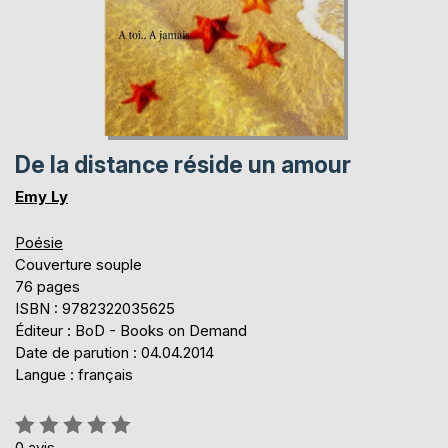
De la distance réside un amour
Emy Ly
Poésie
Couverture souple
76 pages
ISBN : 9782322035625
Éditeur : BoD - Books on Demand
Date de parution : 04.04.2014
Langue : français
Évaluation:
0%
0
avis