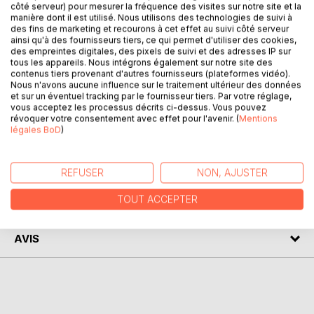
côté serveur) pour mesurer la fréquence des visites sur notre site et la
DESCRIPTION
manière dont il est utilisé. Nous utilisons des technologies de suivi à
des fins de marketing et recourons à cet effet au suivi côté serveur
ainsi qu'à des fournisseurs tiers, ce qui permet d'utiliser des cookies,
De la distance réside un amour.
des empreintes digitales, des pixels de suivi et des adresses IP sur
tous les appareils. Nous intégrons également sur notre site des
contenus tiers provenant d'autres fournisseurs (plateformes vidéo).
Ce livre est un recueil de poèmes.
Nous n'avons aucune influence sur le traitement ultérieur des données
Se promenant de l'amour naissant; à la distance des
et sur un éventuel tracking par le fournisseur tiers. Par votre réglage,
vous acceptez les processus décrits ci-dessus. Vous pouvez
coeurs jusqu'à la séparation douloureuse de deux êtres qui
révoquer votre consentement avec effet pour l'avenir. (
Mentions
s'aiment.
légales BoD
)
AUTEUR(S)
REFUSER
NON, AJUSTER
TOUT ACCEPTER
CRITIQUES PRESSE
AVIS