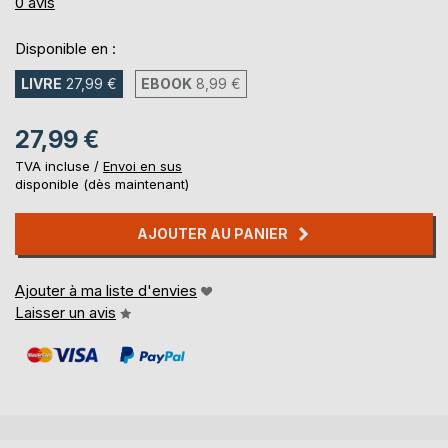
0%
0
avis
Disponible en :
LIVRE
27,99 €
EBOOK
8,99 €
27,99 €
TVA incluse /
Envoi en sus
disponible (dès maintenant)
AJOUTER AU PANIER
Ajouter à ma liste d'envies
Laisser un avis