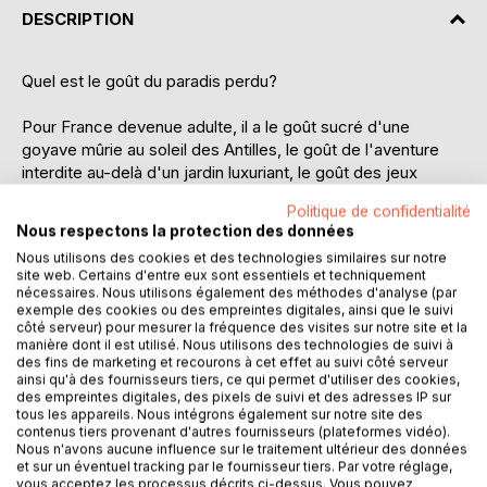
DESCRIPTION
Quel est le goût du paradis perdu?
Pour France devenue adulte, il a le goût sucré d'une
goyave mûrie au soleil des Antilles, le goût de l'aventure
interdite au-delà d'un jardin luxuriant, le goût des jeux
d'enfants gâtés par une vie d'insouciance. France a vécu
Politique de confidentialité
ses premières années sur l'île de la Guadeloupe et se
Nous respectons la protection des données
remémore les joyeux après-midi passés avec son frère et
Nous utilisons des cookies et des technologies similaires sur notre
sa soeur à explorer librement la nature environnante et à
site web. Certains d'entre eux sont essentiels et techniquement
profiter de la plage. Seule l'école et sa sévère maîtresse
nécessaires. Nous utilisons également des méthodes d'analyse (par
ne remportent pas son adhésion. Mais Pâquerette, sa
exemple des cookies ou des empreintes digitales, ainsi que le suivi
côté serveur) pour mesurer la fréquence des visites sur notre site et la
nounou bien-aimée, est là pour la consoler, la câliner et
manière dont il est utilisé. Nous utilisons des technologies de suivi à
pallier aussi le manque laissé par une maman peu
des fins de marketing et recourons à cet effet au suivi côté serveur
maternante et plutôt intéressée par les activités culturelles
ainsi qu'à des fournisseurs tiers, ce qui permet d'utiliser des cookies,
des empreintes digitales, des pixels de suivi et des adresses IP sur
ou sportives.
tous les appareils. Nous intégrons également sur notre site des
contenus tiers provenant d'autres fournisseurs (plateformes vidéo).
Cette enfance bienheureuse est ponctuée de voyages à
Nous n'avons aucune influence sur le traitement ultérieur des données
et sur un éventuel tracking par le fournisseur tiers. Par votre réglage,
l'étranger et les réguliers allers-retours entre la
vous acceptez les processus décrits ci-dessus. Vous pouvez