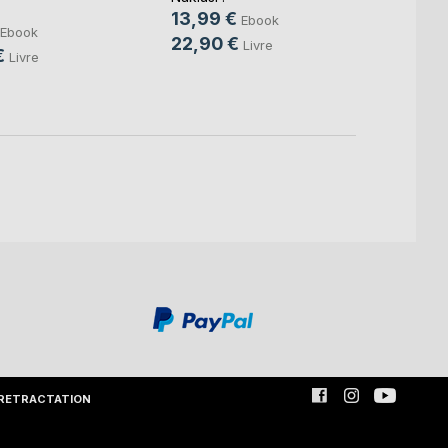
9,99
13,99 €
Ebook
Ebook
22,0
22,90 €
Livre
€
Livre
RETRACTATION