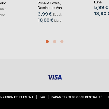
Luna
ourg
Rosalie Lowie
,
5,99 €
Dominique Van
ook
Cotthem
, ...
13,90 
3,99 €
Ebook
ivre
10,00 €
Livre
IVRAISON ET PAIEMENT
FAQ
PARAMÈTRES DE CONFIDENTIALITÉ