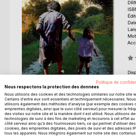
DRM 
ISB
Édi
Date
Lang
Mots
Acce
Éval
0%
Disp
Politique de confiden
Nous respectons la protection des données
Nous utilisons des cookies et des technologies similaires sur notre site 
Certains d'entre eux sont essentiels et techniquement nécessaires. Nous
utilisons également des méthodes d'analyse (par exemple des cookies 
empreintes digitales, ainsi que le suivi côté serveur) pour mesurer la fré
DESCRIPTION
AUTEUR(S)
CRITIQUES
des visites sur notre site et la manière dont il est utilisé. Nous utilisons de
technologies de suivi à des fins de marketing et recourons à cet effet au 
côté serveur ainsi qu'à des fournisseurs tiers, ce qui permet d'utiliser des
La vie, lieu semé de moments proches ou lointains
cookies, des empreintes digitales, des pixels de suivi et des adresses IP
d'arrêts sur images ou de courts métrages.
tous les appareils. Nous intégrons également sur notre site des contenus 