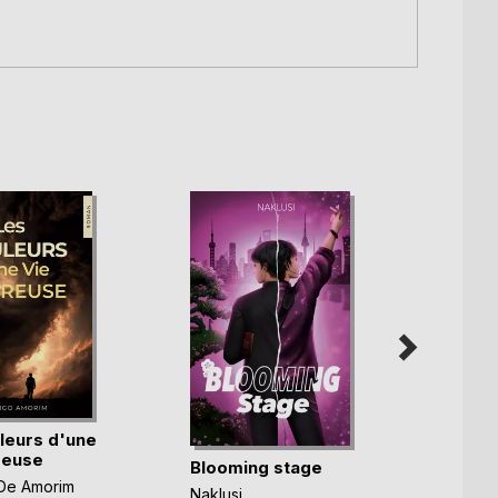
leurs d'une
Les i
reuse
voyag
Blooming stage
imbéc(
De Amorim
Domini
Naklusi .