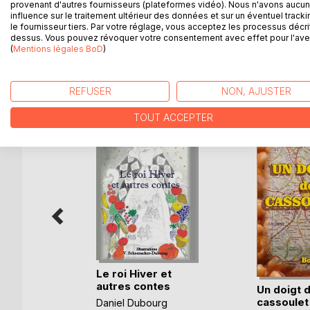
provenant d'autres fournisseurs (plateformes vidéo). Nous n'avons aucu
Des êtres s'animent en quelques pages, sous un
influence sur le traitement ultérieur des données et sur un éventuel tracki
De Madeliene à Mado : la boucle d'un chemin au c
le fournisseur tiers. Par votre réglage, vous acceptez les processus décri
dessus. Vous pouvez révoquer votre consentement avec effet pour l'aven
(
Mentions légales BoD
)
D’AUTRES TITRES À D
REFUSER
NON, AJUSTER
TOUT ACCEPTER
Le roi Hiver et
autres contes
Un doigt 
eyssedre
cassoulet
Daniel Dubourg
ok