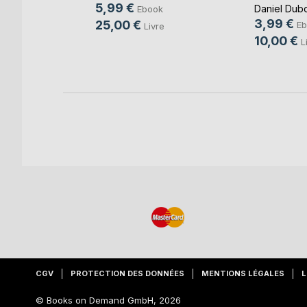
5,99 €
Daniel Dub
Ebook
e
3,99 €
25,00 €
Eb
Livre
10,00 €
L
CGV
PROTECTION DES DONNÉES
MENTIONS LÉGALES
L
© Books on Demand GmbH, 2026