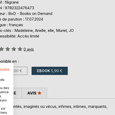
: filigrane
N : 9782322476473
teur : BoD - Books on Demand
 de parution : 17.07.2024
ue : français
-clés : Madeleine, Arielle, elle, Muriel, JO
ssibilité: Accès limité
uation:
0
avis
onible en :
tialité
LIVRE
17,00 €
EBOOK
5,99 €
web.
ou des
quence
 PRESSE
AVIS
s
suivi
, empruntés, imaginés ou vécus, infimes, intimes, marquants,
 sur
tiers