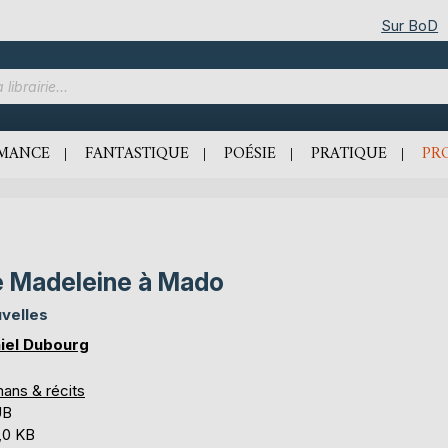
Sur BoD
MANCE
FANTASTIQUE
POÉSIE
PRATIQUE
PR
 Madeleine à Mado
velles
iel Dubourg
ans & récits
UB
,0 KB