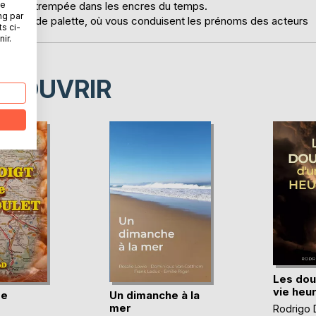
ne
e plume trempée dans les encres du temps.
ng par
ontour de palette, où vous conduisent les prénoms des acteurs
ts ci-
ir.
ÉCOUVRIR
Les dou
vie heu
de
Un dimanche à la
mer
Rodrigo 