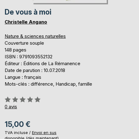
De vous à moi
Christelle Angano
Nature & sciences naturelles
Couverture souple
148 pages
ISBN : 9791093552132
Éditeur : Éditions de La Rémanence
Date de parution : 10.07.2018
Langue : français
Mots-clés : différence, Handicap, famille
Évaluation:
0%
0
avis
15,00 €
TVA incluse /
Envoi en sus
disponible (dès maintenant)