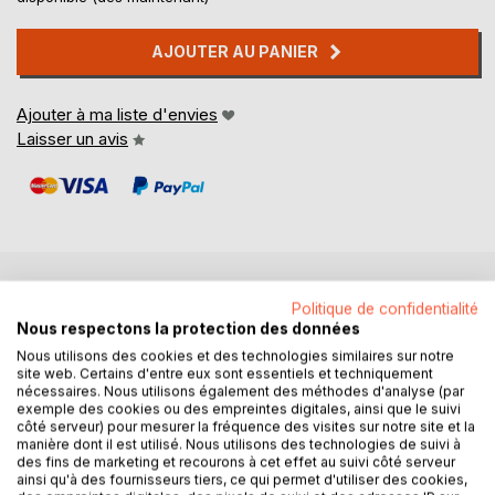
AJOUTER AU PANIER
Ajouter à ma liste d'envies
Laisser un avis
DESCRIPTION
Politique de confidentialité
Nous respectons la protection des données
Nous utilisons des cookies et des technologies similaires sur notre
C'est l'histoire d'une famille. Un peu amochée, un peu
site web. Certains d'entre eux sont essentiels et techniquement
nécessaires. Nous utilisons également des méthodes d'analyse (par
cabossée. Des enfants qui rient ; un enfant qui meurt. Une
exemple des cookies ou des empreintes digitales, ainsi que le suivi
jeune fille "différente", mon enfant baroque. Cette famille,
côté serveur) pour mesurer la fréquence des visites sur notre site et la
cette vie, c'est la mienne. C'est aussi celle de nombreux
manière dont il est utilisé. Nous utilisons des technologies de suivi à
des fins de marketing et recourons à cet effet au suivi côté serveur
parents. Parler de mes enfants, c'est parler de tous les
ainsi qu'à des fournisseurs tiers, ce qui permet d'utiliser des cookies,
enfants de la nuit, de tous les enfants baroques. Pour