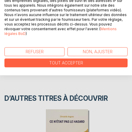
des empreintes digitales, des pixels de suivi et des adresses IP sur
qu'on les connaisse, pour qu'on nous connaisse. Et qu'on
tous les appareils. Nous intégrons également sur notre site des
nous reconnaisse. Soyez les bienvenus dans notre univers.
contenus tiers provenant d'autres fournisseurs (plateformes vidéo).
Nous n'avons aucune influence sur le traitement ultérieur des données
et sur un éventuel tracking par le fournisseur tiers. Par votre réglage,
vous acceptez les processus décrits ci-dessus. Vous pouvez
AUTEUR(S)
révoquer votre consentement avec effet pour l'avenir. (
Mentions
légales BoD
)
CRITIQUES PRESSE
REFUSER
NON, AJUSTER
AVIS
TOUT ACCEPTER
D’AUTRES TITRES À DÉCOUVRIR