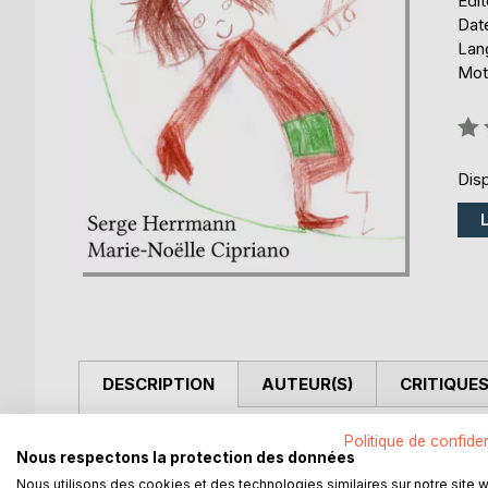
Édi
Date
Lang
Mot
Éval
0%
Disp
DESCRIPTION
AUTEUR(S)
CRITIQUES
De voyelles en consonnes,
Politique de confiden
Nous respectons la protection des données
d'instants de vie en petites parenthèses de rêveri
Nous utilisons des cookies et des technologies similaires sur notre site 
laissez vous entraîner dans la ronde des mots.