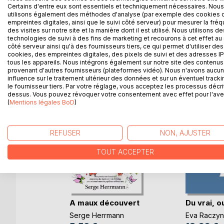
Certains d'entre eux sont essentiels et techniquement nécessaires. Nous
Les lettres ainsi libérées vous murmurent... il était 
utilisons également des méthodes d'analyse (par exemple des cookies 
Tournez les pages... le mot lecture vous invite au 
empreintes digitales, ainsi que le suivi côté serveur) pour mesurer la fré
des visites sur notre site et la manière dont il est utilisé. Nous utilisons de
technologies de suivi à des fins de marketing et recourons à cet effet au 
côté serveur ainsi qu'à des fournisseurs tiers, ce qui permet d'utiliser des
cookies, des empreintes digitales, des pixels de suivi et des adresses IP
D’AUTRES TITRES À D
tous les appareils. Nous intégrons également sur notre site des contenus 
provenant d'autres fournisseurs (plateformes vidéo). Nous n'avons aucu
influence sur le traitement ultérieur des données et sur un éventuel tracki
le fournisseur tiers. Par votre réglage, vous acceptez les processus décri
dessus. Vous pouvez révoquer votre consentement avec effet pour l'aven
(
Mentions légales BoD
)
REFUSER
NON, AJUSTER
TOUT ACCEPTER
A maux découvert
Du vrai, o
Serge Herrmann
Eva Raczyn