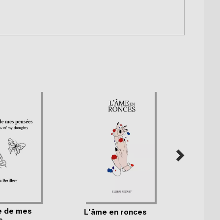
e de mes
Tant q
L'âme en ronces
s
brille