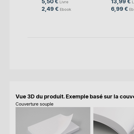
5,50 €
13,99 €
Livre
L
ée
2,49 €
6,99 €
Ebook
Eb
Vue 3D du produit. Exemple basé sur la couve
Couverture souple