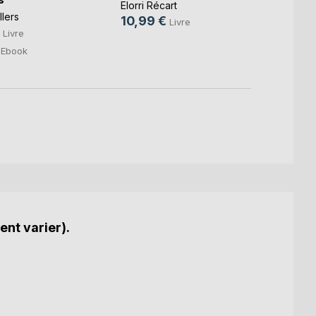
Elorri Récart
llers
Ibtiss
10,99 €
Livre
14,9
Livre
9,99
Ebook
ent varier).