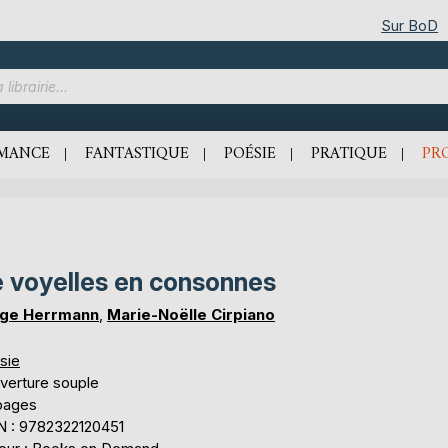
Sur BoD
MANCE
FANTASTIQUE
POÉSIE
PRATIQUE
PR
 voyelles en consonnes
ge Herrmann
,
Marie-Noëlle Cirpiano
sie
verture souple
pages
N : 9782322120451