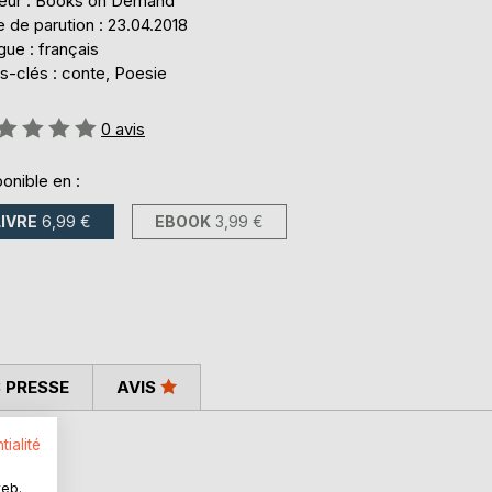
teur : Books on Demand
 de parution : 23.04.2018
ue : français
s-clés : conte, Poesie
uation:
0
avis
onible en :
LIVRE
6,99 €
EBOOK
3,99 €
 PRESSE
AVIS
tialité
es,
web.