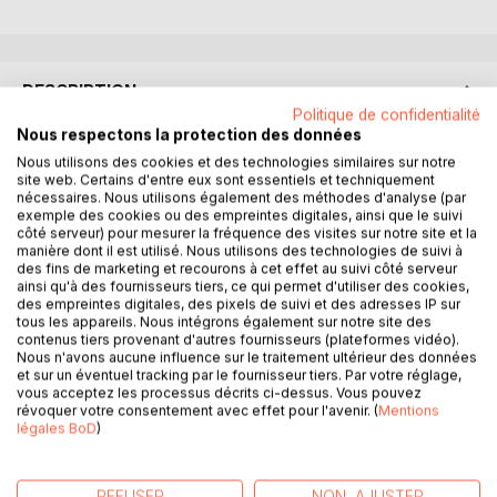
DESCRIPTION
Politique de confidentialité
Nous respectons la protection des données
Au début de l'été 1984, peu de temps après sa rencontre
Nous utilisons des cookies et des technologies similaires sur notre
extravagante avec Herbert, Valérie est initiée par ce
site web. Certains d'entre eux sont essentiels et techniquement
nécessaires. Nous utilisons également des méthodes d'analyse (par
dernier à l'ésotérisme. Il lui fait découvrir les traces
exemple des cookies ou des empreintes digitales, ainsi que le suivi
laissées dans l'Histoire de l'espèce humaine par les
côté serveur) pour mesurer la fréquence des visites sur notre site et la
Initiateurs, principalement en Ardennes. Précisément, un
manière dont il est utilisé. Nous utilisons des technologies de suivi à
ami de Herbert vient de déterrer un artefact qui prouverait
des fins de marketing et recourons à cet effet au suivi côté serveur
ainsi qu'à des fournisseurs tiers, ce qui permet d'utiliser des cookies,
irréfutablement la présence des Dieux sur ce territoire en
des empreintes digitales, des pixels de suivi et des adresses IP sur
des temps forts reculés. Mais les circonstances
tous les appareils. Nous intégrons également sur notre site des
s'enchaînent pour empêcher Herbert et Valérie de
contenus tiers provenant d'autres fournisseurs (plateformes vidéo).
Nous n'avons aucune influence sur le traitement ultérieur des données
examiner l'objet par eux-mêmes d'autant que l'étrange
et sur un éventuel tracking par le fournisseur tiers. Par votre réglage,
objet aux reflets métalliques adopte un comportement
vous acceptez les processus décrits ci-dessus. Vous pouvez
menaçant. De leur côté, Yves et Isabelle manquent de se
révoquer votre consentement avec effet pour l'avenir. (
Mentions
légales BoD
)
faire tuer par l'artefact avant qu'il ne s'échappe par ses
propres moyens. Puis se sont Isabelle et Valérie qui
manquent de se faire enlever par un étrange individu qui
REFUSER
NON, AJUSTER