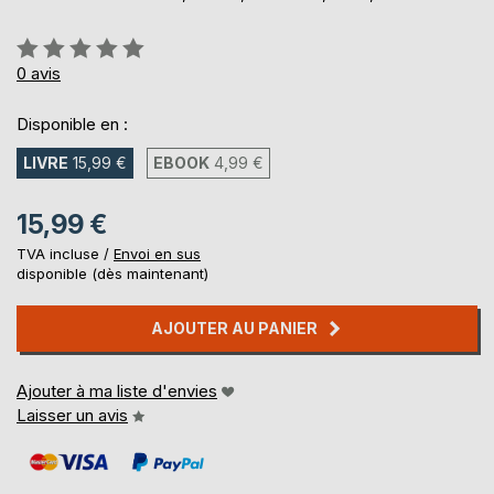
Évaluation:
0%
0
avis
Disponible en :
LIVRE
15,99 €
EBOOK
4,99 €
15,99 €
TVA incluse /
Envoi en sus
disponible (dès maintenant)
AJOUTER AU PANIER
Ajouter à ma liste d'envies
Laisser un avis