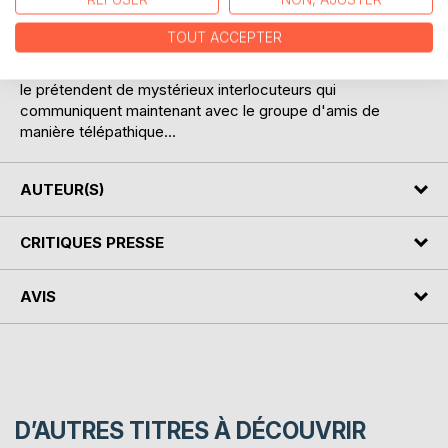
abandonne une arme d'une facture tout aussi étrange que
l'artefact. La nuit qui suit, les deux couples parviennent tant
TOUT ACCEPTER
bien que mal à déjouer les manigances d'un groupe de
créatures visiblement originaires d'un autre monde, comme
le prétendent de mystérieux interlocuteurs qui
communiquent maintenant avec le groupe d'amis de
manière télépathique...
AUTEUR(S)
CRITIQUES PRESSE
AVIS
D’AUTRES TITRES À DÉCOUVRIR