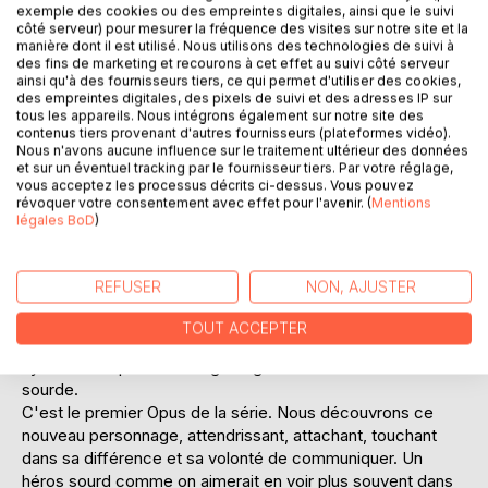
exemple des cookies ou des empreintes digitales, ainsi que le suivi
Ajouter à ma liste d'envies
côté serveur) pour mesurer la fréquence des visites sur notre site et la
Laisser un avis
manière dont il est utilisé. Nous utilisons des technologies de suivi à
des fins de marketing et recourons à cet effet au suivi côté serveur
ainsi qu'à des fournisseurs tiers, ce qui permet d'utiliser des cookies,
des empreintes digitales, des pixels de suivi et des adresses IP sur
tous les appareils. Nous intégrons également sur notre site des
contenus tiers provenant d'autres fournisseurs (plateformes vidéo).
Nous n'avons aucune influence sur le traitement ultérieur des données
et sur un éventuel tracking par le fournisseur tiers. Par votre réglage,
vous acceptez les processus décrits ci-dessus. Vous pouvez
révoquer votre consentement avec effet pour l'avenir. (
Mentions
DESCRIPTION
légales BoD
)
Mark FARAYET crée le personnage de Deaf Tong et va
REFUSER
NON, AJUSTER
vous narrer les aventures de Tong le Sourd. Tong, un
mélange de Tintin, Spirou, un petit rien de Sher­lock Holmes
TOUT ACCEPTER
et un zeste de Gaston Lagaffe est le fils d'un Britannique
ayant été en poste à Hong Kong et d'une mère coréenne
sourde.
C'est le premier Opus de la série. Nous découvrons ce
nouveau personnage, attendrissant, attachant, touchant
dans sa différence et sa volonté de communiquer. Un
héros sourd comme on aimerait en voir plus souvent dans