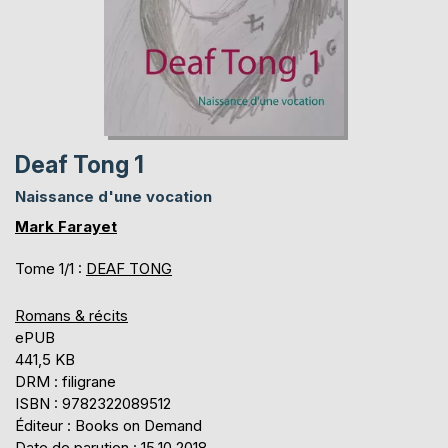
Deaf Tong 1
Naissance d'une vocation
Mark Farayet
Tome 1/1 :
DEAF TONG
Romans & récits
ePUB
441,5 KB
DRM : filigrane
ISBN : 9782322089512
Éditeur : Books on Demand
Date de parution : 15.10.2018