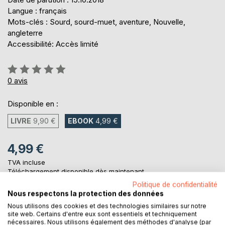
Langue : français
Mots-clés : Sourd, sourd-muet, aventure, Nouvelle,
angleterre
Accessibilité: Accès limité
Évaluation:
0%
0
avis
Disponible en :
LIVRE
9,90 €
EBOOK
4,99 €
4,99 €
TVA incluse
Téléchargement disponible dès maintenant
Politique de confidentialité
Nous respectons la protection des données
Nous utilisons des cookies et des technologies similaires sur notre
AJOUTER AU PANIER
site web. Certains d'entre eux sont essentiels et techniquement
nécessaires. Nous utilisons également des méthodes d'analyse (par