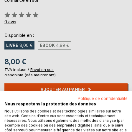
confiance en soi
Évaluation:
0%
0
avis
Disponible en :
LIVRE
8,00 €
EBOOK
4,99 €
8,00 €
TVA incluse /
Envoi en sus
disponible (dès maintenant)
AJOUTER AU PANIER
Politique de confidentialité
Nous respectons la protection des données
Ajouter à ma liste d'envies
Nous utilisons des cookies et des technologies similaires sur notre
Laisser un avis
site web. Certains d'entre eux sont essentiels et techniquement
nécessaires. Nous utilisons également des méthodes d'analyse (par
exemple des cookies ou des empreintes digitales, ainsi que le suivi
côté serveur) pour mesurer la fréquence des visites sur notre site et la