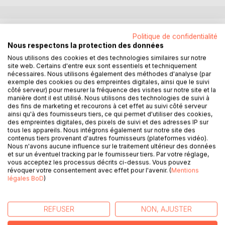
DESCRIPTION
Politique de confidentialité
Nous respectons la protection des données
Nous utilisons des cookies et des technologies similaires sur notre
Nous avons évalué la pertinence de la théorie de l'évolution
site web. Certains d'entre eux sont essentiels et techniquement
à l'aune de la Psychanthropologie. Les résultats sont sans
nécessaires. Nous utilisons également des méthodes d'analyse (par
équivoques. En effet, en restant dans la même dimension
exemple des cookies ou des empreintes digitales, ainsi que le suivi
côté serveur) pour mesurer la fréquence des visites sur notre site et la
que Darwin, celle du matérialisme, la théorie de l'évolution
manière dont il est utilisé. Nous utilisons des technologies de suivi à
n'est absolument pas logique et ne peut donc pas être
des fins de marketing et recourons à cet effet au suivi côté serveur
soutenable. En dehors du constat que ses déductions,
ainsi qu'à des fournisseurs tiers, ce qui permet d'utiliser des cookies,
des empreintes digitales, des pixels de suivi et des adresses IP sur
voire inductions, s'appuient principalement sur des
tous les appareils. Nous intégrons également sur notre site des
croyances, cette évaluation débouche sur une conclusion
contenus tiers provenant d'autres fournisseurs (plateformes vidéo).
sarcastique. Elle montre que si l'évolution avait eu lieu, elle
Nous n'avons aucune influence sur le traitement ultérieur des données
se serait passée dans le sens inverse. C'est-à-dire que
et sur un éventuel tracking par le fournisseur tiers. Par votre réglage,
vous acceptez les processus décrits ci-dessus. Vous pouvez
c'est l'Homme qui serait ancêtre du Singe et non l'inverse.
révoquer votre consentement avec effet pour l'avenir. (
Mentions
Ce qui, dans l'entendement de tous, est une profonde
légales BoD
)
aberration.
A fortiori, au-delà du matérialisme darwinien, il est
impossible de démontrer l'apparition et l'évolution de
REFUSER
NON, AJUSTER
l'esprit, un des principaux outils de la survie humaine.