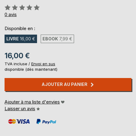
Évaluation:
0%
0
avis
Disponible en :
LIVRE
16,00 €
EBOOK
7,99 €
16,00 €
TVA incluse /
Envoi en sus
disponible (dès maintenant)
AJOUTER AU PANIER
Ajouter à ma liste d'envies
Laisser un avis