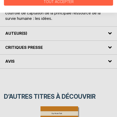
L'esprit et son champ d'activité sont radicalement hors
TOUT ACCEPTER
d'atteinte de la Science. Il représente pourtant l'unique
courroie de captation de la principale ressource de la
survie humaine : les idées.
AUTEUR(S)
CRITIQUES PRESSE
AVIS
D’AUTRES TITRES À DÉCOUVRIR