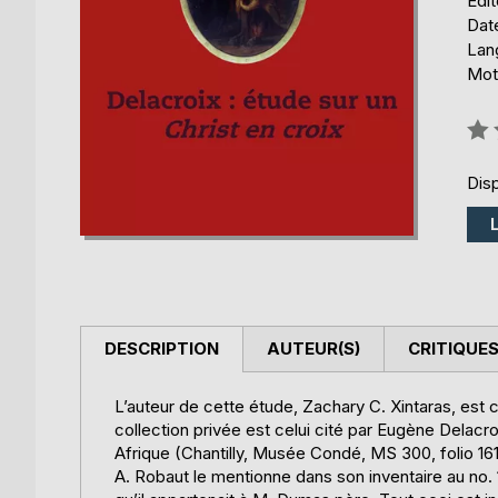
Édi
Date
Lang
Mots
Éval
0%
Disp
DESCRIPTION
AUTEUR(S)
CRITIQUES
L’auteur de cette étude, Zachary C. Xintaras, est 
collection privée est celui cité par Eugène Delacr
Afrique (Chantilly, Musée Condé, MS 300, folio 161
A. Robaut le mentionne dans son inventaire au no.