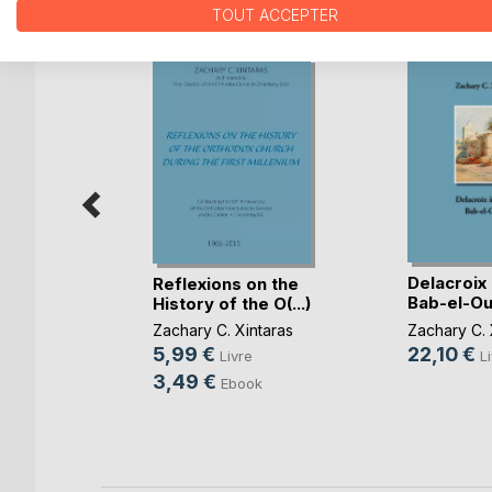
D’AUTRES TITRES À D
TOUT ACCEPTER
Delacroix 
Reflexions on the
Bab-el-O
History of the O(...)
Zachary C. 
Zachary C. Xintaras
22,10 €
5,99 €
L
Livre
her
3,49 €
Ebook
re
k