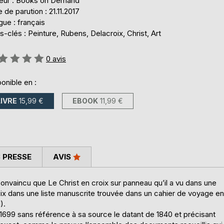
teur : Books on Demand
 de parution : 21.11.2017
ue : français
-clés : Peinture, Rubens, Delacroix, Christ, Art
uation:
0
avis
onible en :
LIVRE
15,99 €
EBOOK
11,99 €
 PRESSE
AVIS
convaincu que Le Christ en croix sur panneau qu’il a vu dans une
oix dans une liste manuscrite trouvée dans un cahier de voyage en
).
 1699 sans référence à sa source le datant de 1840 et précisant