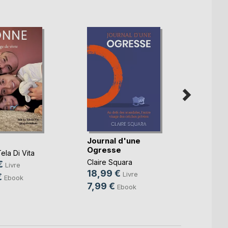
Journal d'une
Par-d
Ogresse
front
ela Di Vita
Claire Squara
Anne-L
€
Livre
18,99 €
16,0
Livre
€
Ebook
7,99 €
4,49
Ebook