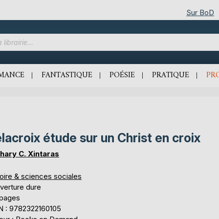
Sur BoD
MANCE
FANTASTIQUE
POÉSIE
PRATIQUE
PR
lacroix étude sur un Christ en croix
hary C. Xintaras
oire & sciences sociales
verture dure
 pages
N : 9782322160105