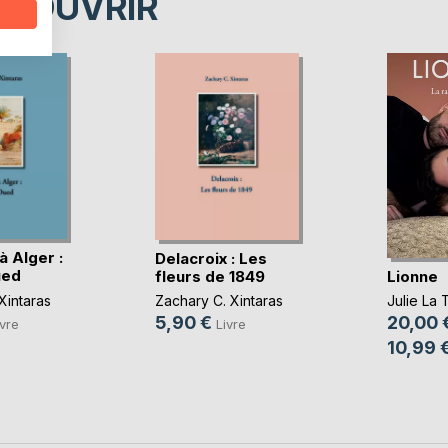
ÉCOUVRIR
à Alger :
Delacroix : Les
ued
Lionne
fleurs de 1849
Xintaras
Julie La T
Zachary C. Xintaras
20,00 
5,90 €
ivre
Livre
10,99 