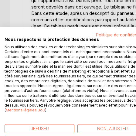
qu’il appartenait à M. Dumas père. Tout ceci est 
seront dévoilés dans cet ouvrage. Le tableau ne f
Dans cette étude, après un descriptif du panneau re
communs et les modifications par rapport au tab
Jean. Ce tableau perdu nous est connu grâce à la 
caractérisent l’oeuvre et découvre un phénomène u
Politique de confiden
du Christ sur la croix. Il s’agit du fait que l’artis
Nous respectons la protection des données
commettre cet anachronisme et le répéter quatre 
Nous utilisons des cookies et des technologies similaires sur notre site 
certainement été influencé par le Christ en croix s
Certains d'entre eux sont essentiels et techniquement nécessaires. Nous
utilisons également des méthodes d'analyse (par exemple des cookies 
132). Une autre caractéristique, unique je crois ch
empreintes digitales, ainsi que le suivi côté serveur) pour mesurer la fré
le bout de nez. Dans notre panneau il le répète ci
des visites sur notre site et la manière dont il est utilisé. Nous utilisons de
éblouissant de
technologies de suivi à des fins de marketing et recourons à cet effet au 
côté serveur ainsi qu'à des fournisseurs tiers, ce qui permet d'utiliser des
lumière et agonisant sur la croix. Depuis sa premiè
cookies, des empreintes digitales, des pixels de suivi et des adresses IP
dernière (Tobie et l’Ange, 1863), Delacroix a pein
tous les appareils. Nous intégrons également sur notre site des contenus 
inexécutés. C’est dans la Bible qu’il a trouvé une 
provenant d'autres fournisseurs (plateformes vidéo). Nous n'avons aucu
influence sur le traitement ultérieur des données et sur un éventuel tracki
Journal, p. 75). Dans un prochain livre l’auteur pr
le fournisseur tiers. Par votre réglage, vous acceptez les processus décri
terme de cette longue recherche il n’hésite pas à n
dessus. Vous pouvez révoquer votre consentement avec effet pour l'aven
cru dans sa jeunesse. (cf. Journal, p. 427)
(
Mentions légales BoD
)
REFUSER
NON, AJUSTER