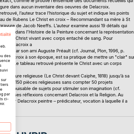
inexact, comme le prouve l’ensemble des documents recueillis qui
igure dans aucun inventaire des oeuvres de Delacroix.
trouvé, l’auteur trace l’historique du sujet et indique les points
leau de Rubens Le Christ en croix – Recommandant sa mère à St
gravure de Jacob Neeffs. L’auteur examine aussi 19 détails qui
nique dans l’Histoire de la Peinture concernant la représentation
tialité
te montre le Christ vivant avec corps entaché de sang. Pour
fois Delacroix a
web.
culpté par son ami Auguste Préault (cf. Journal, Plon, 1996, p.
ou des
ez Delacroix à son époque, est sa pratique de mettre un "clair" su
quence
nq fois. Le tableau retrouvé présente le Christ avec un corps
s
suivi
re peinture religieuse (Le Christ devant Caïphe, 1818) jusqu’à sa
 sur
t plus de 150 pièces religieuses sans compter 50 projets
tiers
mine inépuisable de sujets pour stimuler son imagination (cf.
ne
ng par
ésentera ses réflexions concernant Delacroix et la Religion. Au
ts ci-
ommer Delacroix peintre – prédicateur, vocation à laquelle il a
ir.