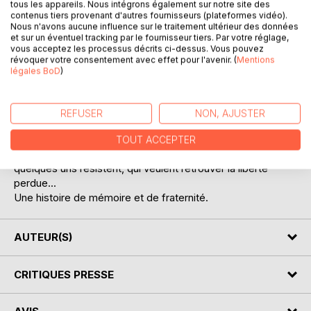
tous les appareils. Nous intégrons également sur notre site des
contenus tiers provenant d'autres fournisseurs (plateformes vidéo).
Nous n'avons aucune influence sur le traitement ultérieur des données
et sur un éventuel tracking par le fournisseur tiers. Par votre réglage,
vous acceptez les processus décrits ci-dessus. Vous pouvez
révoquer votre consentement avec effet pour l'avenir. (
Mentions
légales BoD
)
DESCRIPTION
REFUSER
NON, AJUSTER
La vie dans la Ville semble parfaite...et pourtant...la
mémoire des hommes y a été effacée par la volonté du
TOUT ACCEPTER
maître de la Ville et de sa doctrine: l'Heureusité. Mais
quelques uns résistent, qui veulent retrouver la liberté
perdue...
Une histoire de mémoire et de fraternité.
AUTEUR(S)
CRITIQUES PRESSE