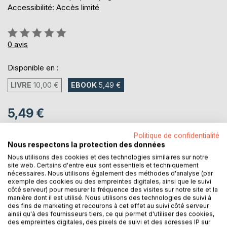
Accessibilité: Accès limité
Évaluation:
0%
0
avis
Disponible en :
LIVRE
10,00 €
EBOOK
5,49 €
5,49 €
TVA incluse
Politique de confidentialité
Téléchargement disponible dès maintenant
Nous respectons la protection des données
Nous utilisons des cookies et des technologies similaires sur notre
site web. Certains d'entre eux sont essentiels et techniquement
AJOUTER AU PANIER
nécessaires. Nous utilisons également des méthodes d'analyse (par
exemple des cookies ou des empreintes digitales, ainsi que le suivi
côté serveur) pour mesurer la fréquence des visites sur notre site et la
manière dont il est utilisé. Nous utilisons des technologies de suivi à
Ajouter à ma liste d'envies
des fins de marketing et recourons à cet effet au suivi côté serveur
Laisser un avis
ainsi qu'à des fournisseurs tiers, ce qui permet d'utiliser des cookies,
des empreintes digitales, des pixels de suivi et des adresses IP sur