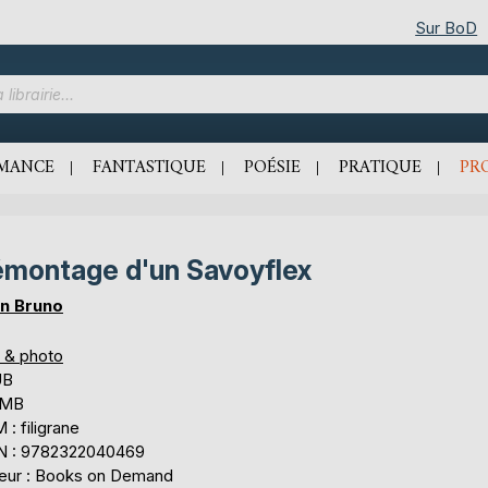
Sur BoD
MANCE
FANTASTIQUE
POÉSIE
PRATIQUE
PR
montage d'un Savoyflex
n Bruno
s & photo
UB
2 MB
: filigrane
N : 9782322040469
teur : Books on Demand