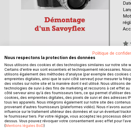
Date
Lang
Mots
rég
Acce
Éval
0%
Politique de confiden
Nous respectons la protection des données
Nous utilisons des cookies et des technologies similaires sur notre site 
Certains d'entre eux sont essentiels et techniquement nécessaires. Nous
utilisons également des méthodes d'analyse (par exemple des cookies 
empreintes digitales, ainsi que le suivi côté serveur) pour mesurer la fré
des visites sur notre site et la manière dont il est utilisé. Nous utilisons de
DESCRIPTION
AUTEUR(S)
CRITIQUES
technologies de suivi à des fins de marketing et recourons à cet effet au 
côté serveur ainsi qu'à des fournisseurs tiers, ce qui permet d'utiliser des
cookies, des empreintes digitales, des pixels de suivi et des adresses IP
Cet ouvrage vous guidera dans le démontage du Sa
tous les appareils. Nous intégrons également sur notre site des contenus 
provenant d'autres fournisseurs (plateformes vidéo). Nous n'avons aucu
influence sur le traitement ultérieur des données et sur un éventuel tracki
le fournisseur tiers. Par votre réglage, vous acceptez les processus décri
dessus. Vous pouvez révoquer votre consentement avec effet pour l'aven
D’AUTRES TITRES À D
(
Mentions légales BoD
)