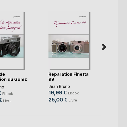
de
Réparation Finetta
Répar
ion du Gomz
99
Entret
ad
Jean Bruno
jean B
no
19,99 €
29,9
€
Ebook
Ebook
25,00 €
40,0
€
Livre
Livre