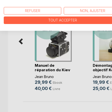
REFUSER
NON, AJUSTER
TOUT ACCEPTER
uel et
Manuel de
Démontag
réparation du Kiev
objectif 
88
mm
Jean Bruno
Jean Bruno
29,99 €
19,99 €
ook
Ebook
E
40,00 €
25,00 €
re
Livre
L