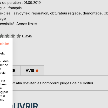
 de parution : 01.09.2019
ue : français
-clés : savoyflex, réparation, obturateur réglage, démontage, Obj
lage
ssibilité: Accès limité
uation:
0
avis
tialité
web.
ou des
quence
s
 PRESSE
AVIS
suivi
 sur
voyflex afin d'éviter les nombreux pièges de ce boitier.
tiers
ne
ng par
ts ci-
ir.
ÉCOUVRIR