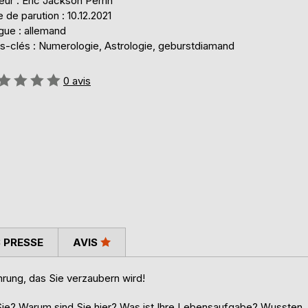
eur : Eric Jackson Perrin
 de parution : 10.12.2021
gue : allemand
s-clés : Numerologie, Astrologie, geburstdiamand
uation:
0
avis
 PRESSE
AVIS
rung, das Sie verzaubern wird!
e? Warum sind Sie hier? Was ist Ihre Lebensaufgabe? Wussten