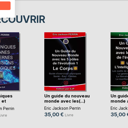
ÉCOUVRIR
niques
Un guide du nouveau
Un guid
 et
monde avec les(...)
monde av
)
Eric Jackson Perrin
Eric Jack
n Perrin
35,00 €
35,00 
Livre
Livre