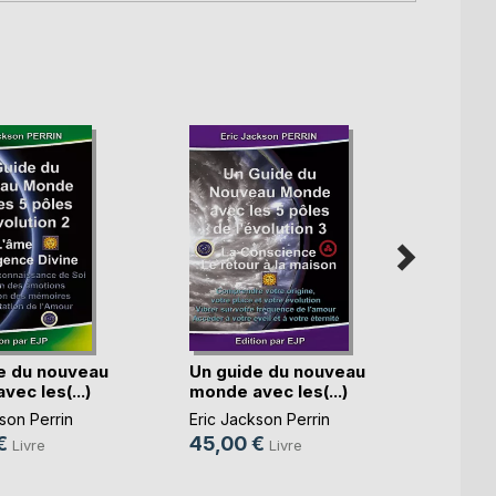
e du nouveau
Un guide du nouveau
L'én
ec les(...)
monde avec les(...)
outil 
son Perrin
Eric Jackson Perrin
Eric J
€
45,00 €
20,0
Livre
Livre