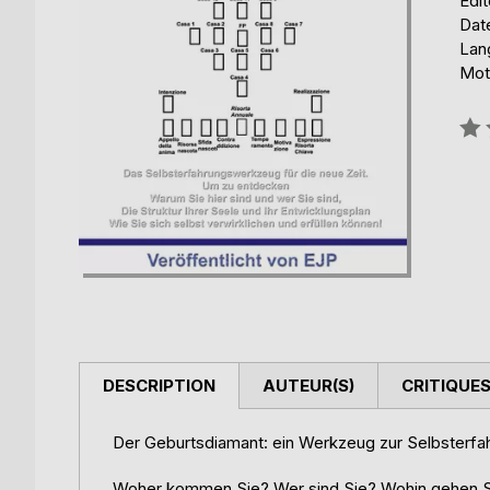
Édit
Date
Lan
Mot
Éval
0%
DESCRIPTION
AUTEUR(S)
CRITIQUES
Der Geburtsdiamant: ein Werkzeug zur Selbsterfah
Woher kommen Sie? Wer sind Sie? Wohin gehen Si