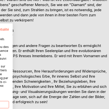
ebens" geschaffener Mensch, Sie wie ein "Diamant" sind, der
der Sie sind, zum Strahlen zu bringen, ist es notwendig, jede
u werden und dann jede von ihnen in ihrer besten Form zum
elbst zu verkörpern!
tialité
kenntnis
ot-Leser
web.
lberater
e der obigen und andere Fragen zu beantworten Es ermöglicht
ou des
 erstellen. Er enthüllt Ihren Seelenplan und Ihre evolutionären
quence
s
t wie ein GPS Ihreses Innenlebens. Er wird mit Ihrem Vornamen und
suivi
hnet.
 sur
tiers
 Ihre und Ressourcen, Ihre Herausforderungen und Widersprüche,
ne
on, Ihr psychologisches Erbe, Ihr inneres Selbst und Ihre
ng par
wiederkehrenden Schwierigkeiten , Ihr Beziehungsleben, Ihre
ts ci-
ir.
üssel, Ihre Motivation und Ihre Mittel, Sie zu erblühen und sich
er Coaching- und Visualisierungsübungen werden Sie dann in der
 der Lage sein, sich auf die Energie der Zahlen und der Bilder,
ichen und erfolgreich zu sein!