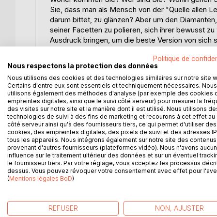
Sie, dass man als Mensch von der "Quelle allen L
darum bittet, zu glänzen? Aber um den Diamanten, 
seiner Facetten zu polieren, sich ihrer bewusst z
Ausdruck bringen, um die beste Version von sich s
Politique de confiden
Der Geburtsdiamant ist ein Werkzeug der Selbster
Nous respectons la protection des données
für Einzelpersonen, Therapeuten, Astrologen, Tar
Nous utilisons des cookies et des technologies similaires sur notre site 
Astrologen, Tarotleser, Numerologen und Persona
Certains d'entre eux sont essentiels et techniquement nécessaires. Nous
Personalabteilungen. Er ermöglicht es Ihnen, viel
utilisons également des méthodes d'analyse (par exemple des cookies 
Ihnen, eine Karte Ihrer psychologischen Struktur zu
empreintes digitales, ainsi que le suivi côté serveur) pour mesurer la fré
des visites sur notre site et la manière dont il est utilisé. Nous utilisons de
Plan. Er gibt Ihnen tiefgreifende Schlüssel. Es is
technologies de suivi à des fins de marketing et recourons à cet effet au 
Ihrem Nachnamen und Ihrem Geburtsdatum berec
côté serveur ainsi qu'à des fournisseurs tiers, ce qui permet d'utiliser des
cookies, des empreintes digitales, des pixels de suivi et des adresses IP
tous les appareils. Nous intégrons également sur notre site des contenus 
Sie werden z. B. Ihre Stärke, Ihren Reichtum und
provenant d'autres fournisseurs (plateformes vidéo). Nous n'avons aucu
Ihre Anpassungsmöglichkeiten und soziale Integrati
influence sur le traitement ultérieur des données et sur un éventuel tracki
Kreativität, Ihre technische Intelligenz und Ihre 
le fournisseur tiers. Par votre réglage, vous acceptez les processus décri
dessus. Vous pouvez révoquer votre consentement avec effet pour l'aven
Lösungen, Ihren Lebensweg, Ihren genetischen Schl
(
Mentions légales BoD
)
selbst zu verwirklichen, entdecken. Dank einfach
Lage sein und Visualisierungsübungen werden Sie in
die sie illustrieren (Arkanen), um Ihre Ziele zu erre
REFUSER
NON, AJUSTER