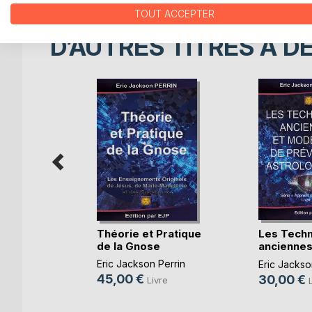
TOUT ACCEPTER
D’AUTRES TITRES À D
Les Tech
 Tantra
Théorie et Pratique
anciennes
de la Gnose
Perrin
modern(...
Eric Jackson Perrin
Eric Jackso
re
45,00 €
30,00 €
Livre