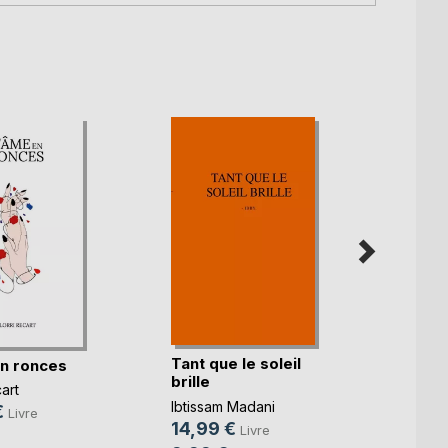
Tant que le soleil
Et dem
n ronces
brille
revie
cart
Ibtissam Madani
Pauline
€
Livre
14,99 €
15,0
Livre