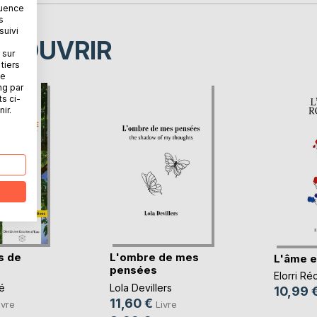
quence
s
suivi
ÉCOUVRIR
 sur
tiers
ne
ng par
ts ci-
ir.
s de
L'ombre de mes
L'âme e
pensées
Elorri Ré
é
Lola Devillers
10,99 
11,60 €
ivre
Livre