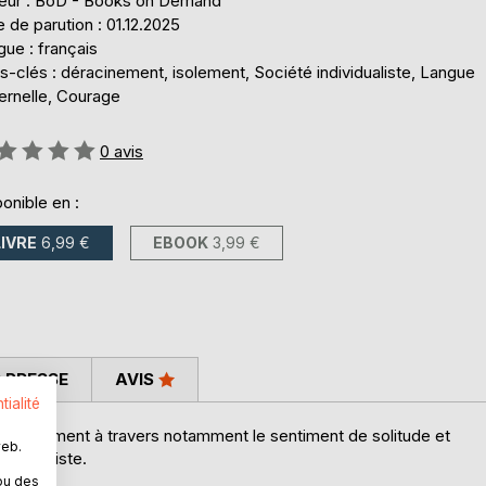
teur : BoD - Books on Demand
 de parution : 01.12.2025
ue : français
-clés : déracinement, isolement, Société individualiste, Langue
ernelle, Courage
uation:
0
avis
onible en :
LIVRE
6,99 €
EBOOK
3,99 €
 PRESSE
AVIS
tialité
déracinement à travers notamment le sentiment de solitude et
web.
onsumériste.
ou des