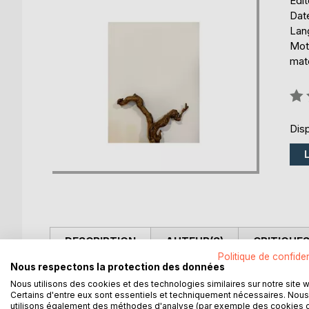
Édi
Date
Lang
Mots
mat
Éval
0%
Disp
DESCRIPTION
AUTEUR(S)
CRITIQUES
Politique de confiden
Nous respectons la protection des données
Ce mini recueil de poésie explore la question du 
Nous utilisons des cookies et des technologies similaires sur notre site 
d'isolement face à une société individualiste et c
Certains d'entre eux sont essentiels et techniquement nécessaires. Nous
utilisons également des méthodes d'analyse (par exemple des cookies 