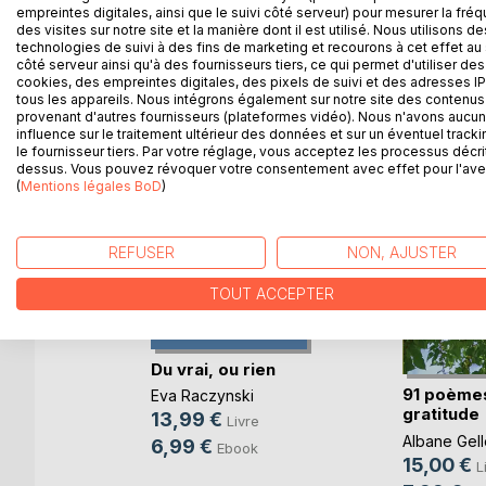
empreintes digitales, ainsi que le suivi côté serveur) pour mesurer la fré
des visites sur notre site et la manière dont il est utilisé. Nous utilisons de
technologies de suivi à des fins de marketing et recourons à cet effet au 
D’AUTRES TITRES À D
côté serveur ainsi qu'à des fournisseurs tiers, ce qui permet d'utiliser des
cookies, des empreintes digitales, des pixels de suivi et des adresses IP
tous les appareils. Nous intégrons également sur notre site des contenus 
provenant d'autres fournisseurs (plateformes vidéo). Nous n'avons aucu
influence sur le traitement ultérieur des données et sur un éventuel tracki
le fournisseur tiers. Par votre réglage, vous acceptez les processus décri
dessus. Vous pouvez révoquer votre consentement avec effet pour l'aven
(
Mentions légales BoD
)
REFUSER
NON, AJUSTER
TOUT ACCEPTER
Du vrai, ou rien
91 poème
Eva Raczynski
re
gratitude
13,99 €
Livre
Albane Gell
6,99 €
Ebook
15,00 €
L