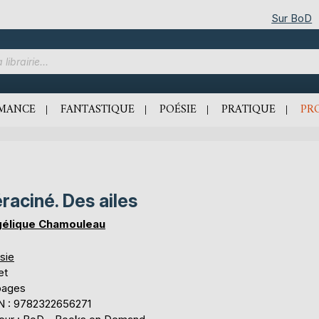
Sur BoD
MANCE
FANTASTIQUE
POÉSIE
PRATIQUE
PR
raciné. Des ailes
élique Chamouleau
sie
et
pages
N : 9782322656271