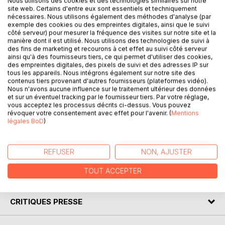
Nous utilisons des cookies et des technologies similaires sur notre
site web. Certains d'entre eux sont essentiels et techniquement
nécessaires. Nous utilisons également des méthodes d'analyse (par
Pendant 30 ans, Jean Mourot a collaboré à la revue «
exemple des cookies ou des empreintes digitales, ainsi que le suivi
syndicale et pédagogique » fondée en 1910, « L’École
côté serveur) pour mesurer la fréquence des visites sur notre site et la
Émancipée », expression de la tendance la plus à gauche
manière dont il est utilisé. Nous utilisons des technologies de suivi à
des fins de marketing et recourons à cet effet au suivi côté serveur
de la FEN, héritière des premiers syndicats d’instituteurs. À
ainsi qu'à des fournisseurs tiers, ce qui permet d'utiliser des cookies,
partir de 1972, sous le pseudonyme d’E.Kolemans, il y a
des empreintes digitales, des pixels de suivi et des adresses IP sur
publié des caricatures et des dessins satiriques, en
tous les appareils. Nous intégrons également sur notre site des
contenus tiers provenant d'autres fournisseurs (plateformes vidéo).
commençant par le supplément de son département.
Nous n'avons aucune influence sur le traitement ultérieur des données
C’est l’essentiel de ces dessins, augmenté de quelques
et sur un éventuel tracking par le fournisseur tiers. Par votre réglage,
inédits, qu’on trouve dans cet album consacré aux années
vous acceptez les processus décrits ci-dessus. Vous pouvez
révoquer votre consentement avec effet pour l'avenir. (
Mentions
Pompidou-Giscard avant l’élection de François Mitterrand.
légales BoD
)
C’est une façon amusante de revisiter la dizaine d’années
d’histoire du syndicalisme enseignant précédant l’arrivée
de la Gauche au pouvoir.
REFUSER
NON, AJUSTER
TOUT ACCEPTER
AUTEUR(S)
CRITIQUES PRESSE