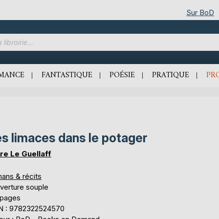
Sur BoD
MANCE
FANTASTIQUE
POÉSIE
PRATIQUE
PR
s limaces dans le potager
ire Le Guellaff
ans & récits
verture souple
 pages
N : 9782322524570