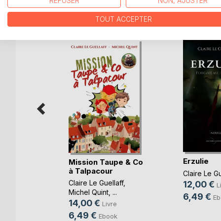
REFUSER
NON, AJUSTER
D’AUTRES TITRES À D
TOUT ACCEPTER
lice de
Erzulie
Mission Taupe & Co
à Talpacour
Claire Le Gu
e
Claire Le Guellaff
,
12,00 €
L
Michel Quint
, ...
k
6,49 €
Eb
14,00 €
Livre
6,49 €
Ebook