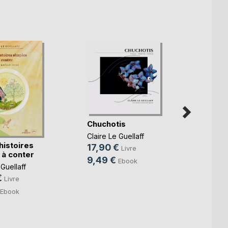
Chuchotis
Claire Le Guellaff
histoires
17,90 €
Livre
 à conter
9,49 €
Ebook
Sélec
 Guellaff
enco
€
Livre
Claire 
Ebook
4,99
2,99