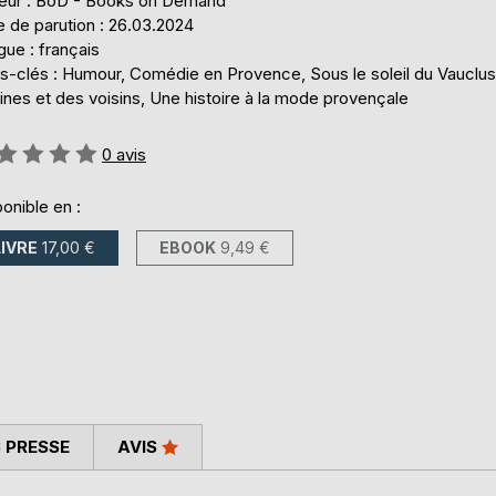
teur : BoD - Books on Demand
 de parution : 26.03.2024
ue : français
s-clés : Humour, Comédie en Provence, Sous le soleil du Vauclu
ines et des voisins, Une histoire à la mode provençale
uation:
0
avis
onible en :
LIVRE
17,00 €
EBOOK
9,49 €
 PRESSE
AVIS