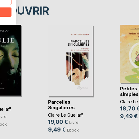
ÉCOUVRIR
Petites 
simples
Parcelles
Claire Le
Singulières
18,70 
ellaff
Claire Le Guellaff
9,49 €
ivre
19,00 €
Livre
ook
9,49 €
Ebook