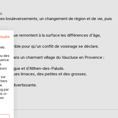
u.
 des bouleversements, un changement de région et de vie, puis
e pour que remontent à la surface les différences d'âge,
tialité
'ensemble pour qu'un conflit de voisinage se déclare.
web.
tend.
ou des
catesse dans un charmant village du Vaucluse en Provence :
quence
s
ur-la-Sorgue et d'Althen-des-Paluds.
suivi
quelques limaces, des petites et des grosses.
 sur
tiers
gère et divertissante.
ne
ng par
ts ci-
ir.