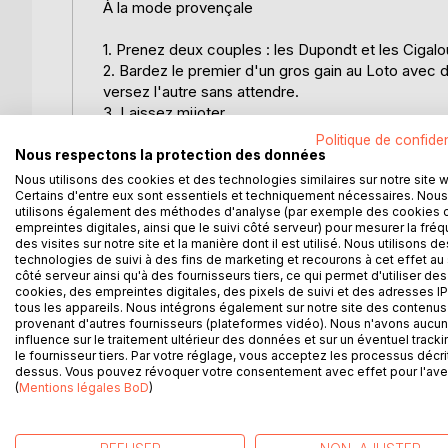
À la mode provençale
1. Prenez deux couples : les Dupondt et les Cigalo
2. Bardez le premier d'un gros gain au Loto avec
versez l'autre sans attendre.
3. Laissez mijoter.
4. Délayez ensuite une grande cuillérée de vinaigr
Politique de confiden
d'habitudes, de culture...sans oublier les a priori.
Nous respectons la protection des données
5. Accommodez avec plusieurs rumeurs et battez l
Nous utilisons des cookies et des technologies similaires sur notre site 
6. Ajoutez un évènement auquel personne ne s'at
Certains d'entre eux sont essentiels et techniquement nécessaires. Nous
utilisons également des méthodes d'analyse (par exemple des cookies 
7. Une fois le tout bien lié, déposez-le avec déli
empreintes digitales, ainsi que le suivi côté serveur) pour mesurer la fré
Cigalette-sur-Sorgue.
des visites sur notre site et la manière dont il est utilisé. Nous utilisons de
8. Entourez-le d'Avignon, du Ventoux, de L'Isle-s
technologies de suivi à des fins de marketing et recourons à cet effet au 
côté serveur ainsi qu'à des fournisseurs tiers, ce qui permet d'utiliser des
9. En accompagnement, prévoyez un potager avec 
cookies, des empreintes digitales, des pixels de suivi et des adresses IP
tous les appareils. Nous intégrons également sur notre site des contenus 
Votre histoire est maintenant prête à déguster : lé
provenant d'autres fournisseurs (plateformes vidéo). Nous n'avons aucu
influence sur le traitement ultérieur des données et sur un éventuel tracki
le fournisseur tiers. Par votre réglage, vous acceptez les processus décri
Avertissement de l'auteur :
dessus. Vous pouvez révoquer votre consentement avec effet pour l'aven
Si vous aimez les clichés, vous allez être servi !
(
Mentions légales BoD
)