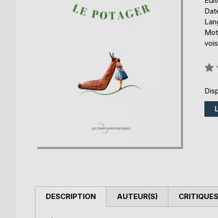
Édi
Date
Lang
Mot
vois
Éval
0%
Disp
DESCRIPTION
AUTEUR(S)
CRITIQUES