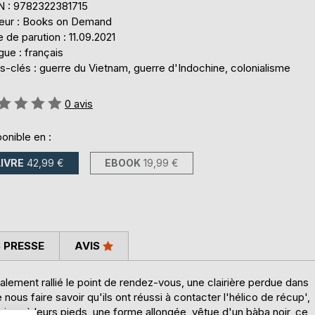
N : 9782322381715
teur : Books on Demand
 de parution : 11.09.2021
ue : français
-clés : guerre du Vietnam, guerre d'Indochine, colonialisme
uation:
0
avis
onible en :
LIVRE
42,99 €
EBOOK
19,99 €
 PRESSE
AVIS
lement rallié le point de rendez-vous, une clairière perdue dans
nous faire savoir qu'ils ont réussi à contacter l'hélico de récup',
j'ai vu, à leurs pieds, une forme allongée, vêtue d'un bàba noir, ce