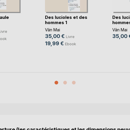
aule
Des lucioles et des
Des luci
hommes 1
hommes
Vân Mai
Vân Mai
Livre
35,00 €
35,00 
Livre
ook
19,99 €
Ebook
rture (les caractéristiques et les dimensions peuv