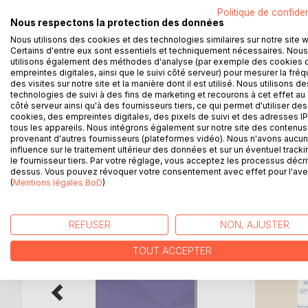
qu'il en reste. Une jeune indigène enceinte, le vent
Politique de confiden
Nous respectons la protection des données
immédiatement tiré mon poignard, tranché la gorge 
fille, mais on peut rien voir encore, merde !
Nous utilisons des cookies et des technologies similaires sur notre site 
Certains d'entre eux sont essentiels et techniquement nécessaires. Nous
utilisons également des méthodes d'analyse (par exemple des cookies 
Maintenant que nous connaissons l'issue fatale du 
empreintes digitales, ainsi que le suivi côté serveur) pour mesurer la fré
retournons voir comment nous en sommes arrivés là,
des visites sur notre site et la manière dont il est utilisé. Nous utilisons de
technologies de suivi à des fins de marketing et recourons à cet effet au 
comme un seul jour.
côté serveur ainsi qu'à des fournisseurs tiers, ce qui permet d'utiliser des
cookies, des empreintes digitales, des pixels de suivi et des adresses IP
tous les appareils. Nous intégrons également sur notre site des contenus 
provenant d'autres fournisseurs (plateformes vidéo). Nous n'avons aucu
influence sur le traitement ultérieur des données et sur un éventuel tracki
D’AUTRES TITRES À D
le fournisseur tiers. Par votre réglage, vous acceptez les processus décri
dessus. Vous pouvez révoquer votre consentement avec effet pour l'aven
(
Mentions légales BoD
)
REFUSER
NON, AJUSTER
TOUT ACCEPTER