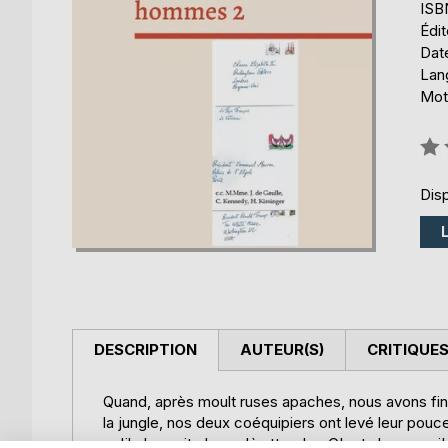
ISB
Édi
Date
Lang
Mots
Éval
0%
Disp
DESCRIPTION
AUTEUR(S)
CRITIQUES
Quand, après moult ruses apaches, nous avons fina
la jungle, nos deux coéquipiers ont levé leur pouce 
qu'il n'y avait plus qu'à attendre. C'est alors que 