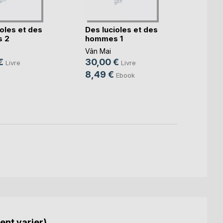
oles et des
Des lucioles et des
Luciol
 2
hommes 1
Vân Ma
Vân Mai
12,9
€
30,00 €
Livre
Livre
8,99
8,49 €
Ebook
ent varier).