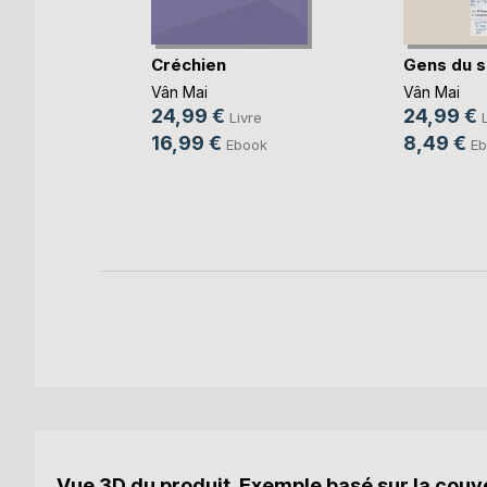
Créchien
Gens du s
Vân Mai
Vân Mai
au
24,99 €
24,99 €
Livre
e
16,99 €
8,49 €
Ebook
Eb
k
Vue 3D du produit. Exemple basé sur la couve