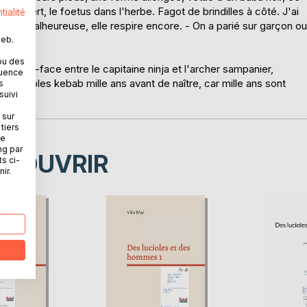
re ouvert, le foetus dans l'herbe. Fagot de brindilles à côté. J'ai
tialité
à la malheureuse, elle respire encore. - On a parié sur garçon ou
web.
ou des
face-à-face entre le capitaine ninja et l'archer sampanier,
quence
 lucioles kebab mille ans avant de naître, car mille ans sont
s
suivi
 sur
tiers
ne
ng par
ÉCOUVRIR
ts ci-
ir.