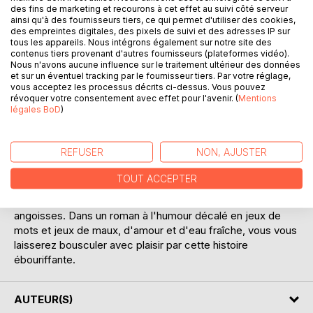
des fins de marketing et recourons à cet effet au suivi côté serveur
ainsi qu'à des fournisseurs tiers, ce qui permet d'utiliser des cookies,
des empreintes digitales, des pixels de suivi et des adresses IP sur
tous les appareils. Nous intégrons également sur notre site des
contenus tiers provenant d'autres fournisseurs (plateformes vidéo).
DESCRIPTION
Nous n'avons aucune influence sur le traitement ultérieur des données
et sur un éventuel tracking par le fournisseur tiers. Par votre réglage,
vous acceptez les processus décrits ci-dessus. Vous pouvez
Courir après l'amour d'une insaisissable Alexandra, est-ce
révoquer votre consentement avec effet pour l'avenir. (
Mentions
légales BoD
)
bien raisonnable ? Surtout lorsqu'elle court après elle-
même tout au long du récit, tour à tour star, souillon, femme
fatale ou prude exagérée, romantique ou agressive et
REFUSER
NON, AJUSTER
néanmoins souvent provocante à l'extrême. L'auteur nous
livre ainsi des fantasmes quelquefois très crus mais lève
TOUT ACCEPTER
en parallèle un voile sur sa propre vie, sur notre vie en fait,
notre vie rêvée ou déçue, nos peurs, nos espoirs, nos
angoisses. Dans un roman à l'humour décalé en jeux de
mots et jeux de maux, d'amour et d'eau fraîche, vous vous
laisserez bousculer avec plaisir par cette histoire
ébouriffante.
AUTEUR(S)