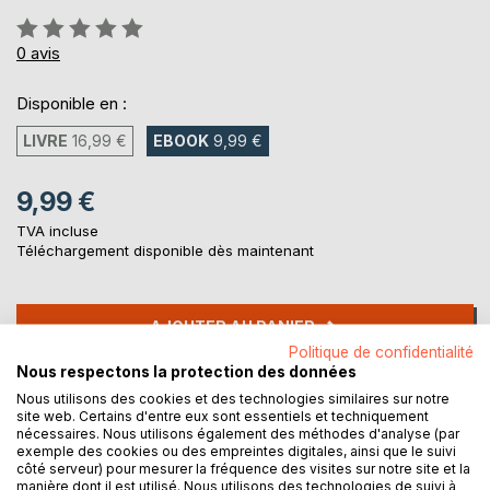
Évaluation:
0%
0
avis
Disponible en :
LIVRE
16,99 €
EBOOK
9,99 €
9,99 €
TVA incluse
Téléchargement disponible dès maintenant
AJOUTER AU PANIER
Politique de confidentialité
Nous respectons la protection des données
Ajouter à ma liste d'envies
Nous utilisons des cookies et des technologies similaires sur notre
Laisser un avis
site web. Certains d'entre eux sont essentiels et techniquement
nécessaires. Nous utilisons également des méthodes d'analyse (par
exemple des cookies ou des empreintes digitales, ainsi que le suivi
côté serveur) pour mesurer la fréquence des visites sur notre site et la
manière dont il est utilisé. Nous utilisons des technologies de suivi à