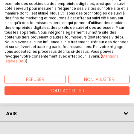
exemple des cookies ou des empreintes digitales, ainsi que le suivi
"Les mots qui vont surgir savent de nous ce que nous
côté serveur) pour mesurer la fréquence des visites sur notre site et la
manière dont il est utilisé. Nous utilisons des technologies de suivi à
ignorons d'eux." René Char
des fins de marketing et recourons à cet effet au suivi côté serveur
A l'instar de cette citation de René Char , l'écriture se
ainsi qu'à des fournisseurs tiers, ce qui permet d'utiliser des cookies,
révèle une métanoia , cette à dire cette faculté de notre
des empreintes digitales, des pixels de suivi et des adresses IP sur
tous les appareils. Nous intégrons également sur notre site des
esprit à renaître d'une épreuve, d'une période délicate en
contenus tiers provenant d'autres fournisseurs (plateformes vidéo).
allant au delà de ce qui nous dépasse et ainsi amorcer une
Nous n'avons aucune influence sur le traitement ultérieur des données
transformation en soi.
et sur un éventuel tracking par le fournisseur tiers. Par votre réglage,
Par un travail associant le corps et l'écriture, tout un
vous acceptez les processus décrits ci-dessus. Vous pouvez
révoquer votre consentement avec effet pour l'avenir. (
Mentions
chacun pourra se rencontrer dans des espaces inconnus
légales BoD
)
jusque là et aller vers son Autre.
REFUSER
NON, AJUSTER
AUTEUR(S)
TOUT ACCEPTER
CRITIQUES PRESSE
AVIS