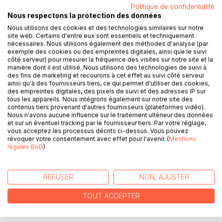
Politique de confidentialité
Nous respectons la protection des données
DESCRIPTION
Nous utilisons des cookies et des technologies similaires sur notre
site web. Certains d'entre eux sont essentiels et techniquement
nécessaires. Nous utilisons également des méthodes d'analyse (par
exemple des cookies ou des empreintes digitales, ainsi que le suivi
L'amour empli de mystère, l'amour orné de tendresse,
côté serveur) pour mesurer la fréquence des visites sur notre site et la
l'amour quelquefois pervers, mais l'amour toujours
manière dont il est utilisé. Nous utilisons des technologies de suivi à
indulgent, c'est le message que l'auteur promeut à travers
des fins de marketing et recourons à cet effet au suivi côté serveur
ainsi qu'à des fournisseurs tiers, ce qui permet d'utiliser des cookies,
ses huit histoires passionnées où se marient la fantaisie, la
des empreintes digitales, des pixels de suivi et des adresses IP sur
poésie et l'imaginaire.
tous les appareils. Nous intégrons également sur notre site des
Le romancier franc-comtois emmène ses personnages sur
contenus tiers provenant d'autres fournisseurs (plateformes vidéo).
les plages de Bretagne, sur les falaises catalanes, sur les
Nous n'avons aucune influence sur le traitement ultérieur des données
et sur un éventuel tracking par le fournisseur tiers. Par votre réglage,
toits de Paris, dans les couloirs du métro, mais n'oublie
vous acceptez les processus décrits ci-dessus. Vous pouvez
jamais sa vallée de La Loue, ses berges du Doubs, ses
révoquer votre consentement avec effet pour l'avenir. (
Mentions
montagnes du Jura et les paysages bucoliques de sa
légales BoD
)
région natale.
Les méandres de ses fictions préparent les chutes de ses
REFUSER
NON, AJUSTER
légendes qui ressemblent aux cascades de sa région,
toujours surprenantes, débordantes de charme et
TOUT ACCEPTER
d'étonnement.