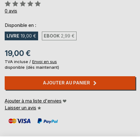
Évaluation:
0%
0
avis
Disponible en :
LIVRE
19,00 €
EBOOK
2,99 €
19,00 €
TVA incluse /
Envoi en sus
disponible (dès maintenant)
AJOUTER AU PANIER
Ajouter à ma liste d'envies
Laisser un avis