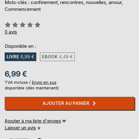
Mots-clés : confinement, rencontres, nouvelles, amour,
Commencement
Évaluation:
0%
0
avis
Disponible en :
LIVRE
6,99 €
EBOOK
4,49 €
6,99 €
TVA incluse /
Envoi en sus
disponible (dès maintenant)
AJOUTER AU PANIER
Ajouter à ma liste d'envies
Laisser un avis