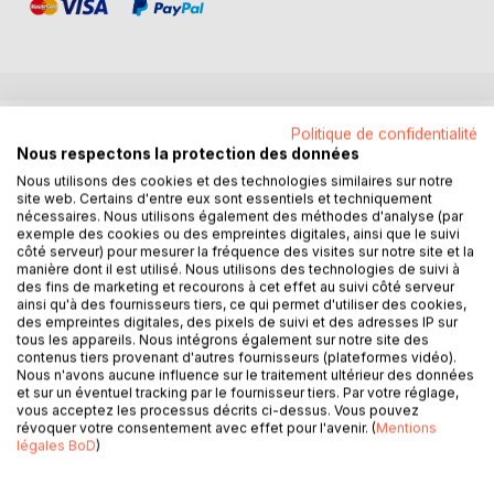
DESCRIPTION
Politique de confidentialité
Nous respectons la protection des données
Nous utilisons des cookies et des technologies similaires sur notre
En pleine crise sanitaire du coronavirus, une bande de filles
site web. Certains d'entre eux sont essentiels et techniquement
décide d'aller cambrioler les luxueux appartements d'un
nécessaires. Nous utilisons également des méthodes d'analyse (par
exemple des cookies ou des empreintes digitales, ainsi que le suivi
immeuble des quartiers chics désertés par leurs habitants
côté serveur) pour mesurer la fréquence des visites sur notre site et la
qui ont fui les miasmes de la ville pour aller vivre le
manière dont il est utilisé. Nous utilisons des technologies de suivi à
confinement dans leur résidence secondaire, à l'aise, au
des fins de marketing et recourons à cet effet au suivi côté serveur
ainsi qu'à des fournisseurs tiers, ce qui permet d'utiliser des cookies,
vert ou en bord de mer, prenant le risque de contaminer
des empreintes digitales, des pixels de suivi et des adresses IP sur
d'autres régions. Un type s'incruste chez une jeune
tous les appareils. Nous intégrons également sur notre site des
femme, se retrouve confiné avec elle et prend le pouvoir
contenus tiers provenant d'autres fournisseurs (plateformes vidéo).
Nous n'avons aucune influence sur le traitement ultérieur des données
sur elle...
et sur un éventuel tracking par le fournisseur tiers. Par votre réglage,
Un quinquagénaire abîmé par l'alcool et habité par un
vous acceptez les processus décrits ci-dessus. Vous pouvez
sentiment profond d'échec s'attache à un jeune apprenti
révoquer votre consentement avec effet pour l'avenir. (
Mentions
sans perspectives. Une petite fille solaire vient trouver le
légales BoD
)
réconfort auprès d'un retraité solitaire. Asma vit en apnée,
toujours à courir, à assurer au bureau, comme à la maison.