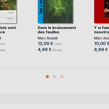
lots sont
Dans le bruissement
Y si fu
pré
des feuillus
nosotro
t
Marc Anstett
Marc Anst
12,00 €
10,00 
ivre
Livre
4,49 €
6,99 €
ook
Ebook