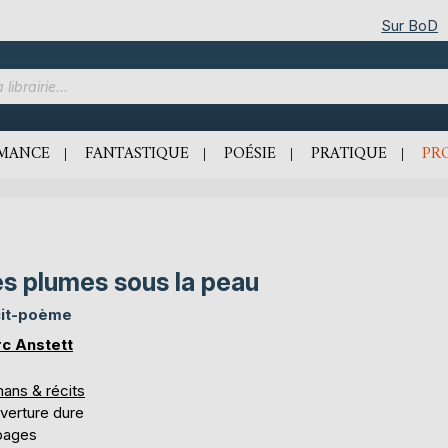
Sur BoD
MANCE
FANTASTIQUE
POÉSIE
PRATIQUE
PR
s plumes sous la peau
it-poème
c Anstett
ans & récits
verture dure
pages