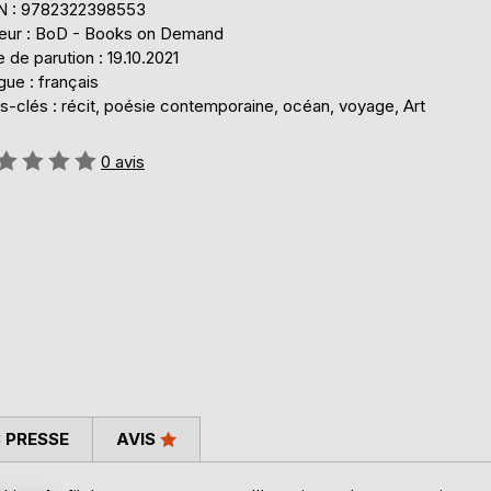
N : 9782322398553
teur : BoD - Books on Demand
 de parution : 19.10.2021
ue : français
s-clés : récit, poésie contemporaine, océan, voyage, Art
uation:
0
avis
 PRESSE
AVIS