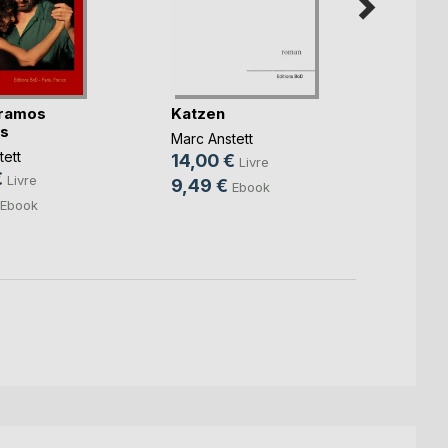
éramos
Katzen
Tango
s
Marc Anstett
Marc A
ett
14,00 €
12,0
Livre
€
Livre
9,49 €
4,49
Ebook
Ebook