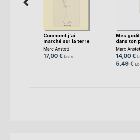
Comment j'ai
Mes godil
age
marché sur la terre
dans ton 
Marc Anstett
Marc Anstet
re
17,00 €
14,00 €
Livre
L
ok
5,49 €
Eb