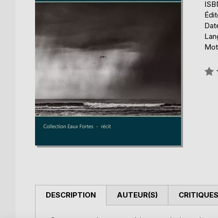
ISB
Édi
Date
Lang
Mot
Éval
0%
DESCRIPTION
AUTEUR(S)
CRITIQUES