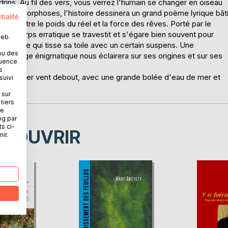
rins. Au fil des vers, vous verrez l'humain se changer en oiseau
 métamorphoses, l'histoire dessinera un grand poème lyrique bât
tialité
 répit entre le poids du réel et la force des rêves. Porté par le
ont le corps erratique se travestit et s'égare bien souvent pour
web.
océanique qui tisse sa toile avec un certain suspens. Une
ou des
ersonnage énigmatique nous éclairera sur ses origines et sur ses
quence
s
 à goûter vent debout, avec une grande bolée d'eau de mer et
suivi
 sur
tiers
ne
ng par
ts ci-
ÉCOUVRIR
ir.