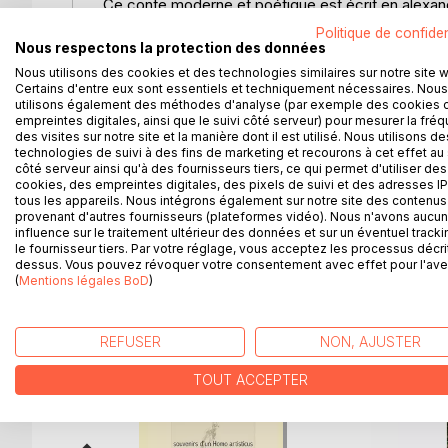
Ce conte moderne et poétique est écrit en alexand
et l'oiseau se changer en humain. Au cours de ces
Politique de confiden
entre ciel et mer, un récit illustrant le combat sans
Nous respectons la protection des données
vent, le ciel, le sable et la mer, l'homme-oiseau d
Nous utilisons des cookies et des technologies similaires sur notre site 
retrouver la liberté, nous entraine dans un songe 
Certains d'entre eux sont essentiels et techniquement nécessaires. Nous
utilisons également des méthodes d'analyse (par exemple des cookies 
découverte insolite en lien avec le passé de ce p
empreintes digitales, ainsi que le suivi côté serveur) pour mesurer la fré
passions.
des visites sur notre site et la manière dont il est utilisé. Nous utilisons de
Métaphore marine et sablonneuse, un récit-poème
technologies de suivi à des fins de marketing et recourons à cet effet au 
côté serveur ainsi qu'à des fournisseurs tiers, ce qui permet d'utiliser des
dix doigts de sel marin...
cookies, des empreintes digitales, des pixels de suivi et des adresses IP
tous les appareils. Nous intégrons également sur notre site des contenus 
provenant d'autres fournisseurs (plateformes vidéo). Nous n'avons aucu
influence sur le traitement ultérieur des données et sur un éventuel tracki
le fournisseur tiers. Par votre réglage, vous acceptez les processus décri
D’AUTRES TITRES À D
dessus. Vous pouvez révoquer votre consentement avec effet pour l'aven
(
Mentions légales BoD
)
REFUSER
NON, AJUSTER
TOUT ACCEPTER