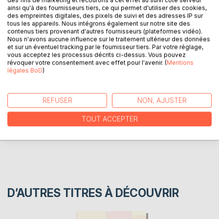
des fins de marketing et recourons à cet effet au suivi côté serveur
ainsi qu'à des fournisseurs tiers, ce qui permet d'utiliser des cookies,
des empreintes digitales, des pixels de suivi et des adresses IP sur
DESCRIPTION
tous les appareils. Nous intégrons également sur notre site des
contenus tiers provenant d'autres fournisseurs (plateformes vidéo).
Nous n'avons aucune influence sur le traitement ultérieur des données
Du coq à l'âme, une ballade à travers des rimes sans frime.
et sur un éventuel tracking par le fournisseur tiers. Par votre réglage,
vous acceptez les processus décrits ci-dessus. Vous pouvez
révoquer votre consentement avec effet pour l'avenir. (
Mentions
légales BoD
)
AUTEUR(S)
CRITIQUES PRESSE
REFUSER
NON, AJUSTER
TOUT ACCEPTER
AVIS
D’AUTRES TITRES À DÉCOUVRIR