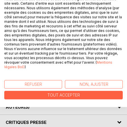
site web. Certains d'entre eux sont essentiels et techniquement
Les modèles de conception (design patterns) répondent à
nécessaires. Nous utilisons également des méthodes d'analyse (par
exemple des cookies ou des empreintes digitales, ainsi que le suivi
des problèmes de conception de logiciels dans le cadre
côté serveur) pour mesurer la fréquence des visites sur notre site et la
de la programmation par objets. Ce sont des solutions
manière dont il est utilisé. Nous utilisons des technologies de suivi à
connues et éprouvées dont la conception provient de
des fins de marketing et recourons à cet effet au suivi côté serveur
ainsi qu'à des fournisseurs tiers, ce qui permet d'utiliser des cookies,
l'expérience de programmeurs.
des empreintes digitales, des pixels de suivi et des adresses IP sur
Ce livre a une double finalité. En premier, il permet au
tous les appareils. Nous intégrons également sur notre site des
lecteur d'acquérir une connaissance des éléments
contenus tiers provenant d'autres fournisseurs (plateformes vidéo).
essentiels des 23 modèles de conception, notamment leur
Nous n'avons aucune influence sur le traitement ultérieur des données
et sur un éventuel tracking par le fournisseur tiers. Par votre réglage,
structure générique sous forme d'un diagramme de
vous acceptez les processus décrits ci-dessus. Vous pouvez
classes UML. En second, le lecteur peut affiner ses
révoquer votre consentement avec effet pour l'avenir. (
Mentions
connaissances en examinant les exemples pratiques de
légales BoD
)
programmation mis en oeuvre (en langage C# dans
l'environnement de développement intégré Visual Studio
REFUSER
NON, AJUSTER
2017 Community), et en étudiant les compositions et les
variantes expliquées et détaillées.
TOUT ACCEPTER
AUTEUR(S)
CRITIQUES PRESSE