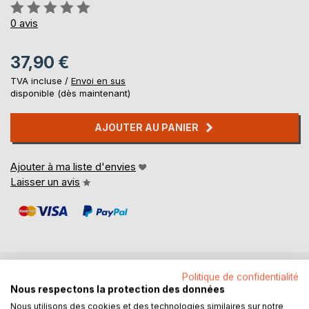
Évaluation:
0%
0
avis
37,90 €
TVA incluse /
Envoi en sus
disponible (dès maintenant)
AJOUTER AU PANIER
Ajouter à ma liste d'envies
Laisser un avis
Politique de confidentialité
DESCRIPTION
Nous respectons la protection des données
Nous utilisons des cookies et des technologies similaires sur notre