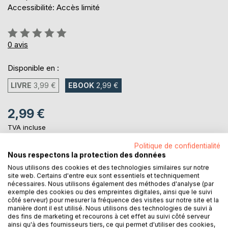
Accessibilité: Accès limité
Évaluation:
0%
0
avis
Disponible en :
LIVRE
3,99 €
EBOOK
2,99 €
2,99 €
TVA incluse
Téléchargement disponible dès maintenant
Politique de confidentialité
Nous respectons la protection des données
Nous utilisons des cookies et des technologies similaires sur notre
AJOUTER AU PANIER
site web. Certains d'entre eux sont essentiels et techniquement
nécessaires. Nous utilisons également des méthodes d'analyse (par
exemple des cookies ou des empreintes digitales, ainsi que le suivi
Ajouter à ma liste d'envies
côté serveur) pour mesurer la fréquence des visites sur notre site et la
manière dont il est utilisé. Nous utilisons des technologies de suivi à
Laisser un avis
des fins de marketing et recourons à cet effet au suivi côté serveur
ainsi qu'à des fournisseurs tiers, ce qui permet d'utiliser des cookies,