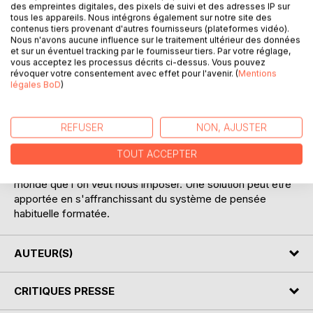
des empreintes digitales, des pixels de suivi et des adresses IP sur
tous les appareils. Nous intégrons également sur notre site des
contenus tiers provenant d'autres fournisseurs (plateformes vidéo).
Nous n'avons aucune influence sur le traitement ultérieur des données
et sur un éventuel tracking par le fournisseur tiers. Par votre réglage,
vous acceptez les processus décrits ci-dessus. Vous pouvez
révoquer votre consentement avec effet pour l'avenir. (
Mentions
DESCRIPTION
légales BoD
)
Oubliez vos préjugés sur le chômage. Voici un projet
REFUSER
NON, AJUSTER
simple à mettre en oeuvre pour apporter une issue parmi
d'autres à ce problème. C'est par une approche concrète,
TOUT ACCEPTER
pratique, que l'auteur expose une alternative innovante au
monde que l'on veut nous imposer. Une solution peut être
apportée en s'affranchissant du système de pensée
habituelle formatée.
AUTEUR(S)
CRITIQUES PRESSE