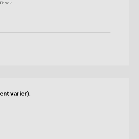
4,99
Ebook
ent varier).