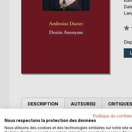
Édi
Date
Lang
Éval
0%
Disp
DESCRIPTION
AUTEUR(S)
CRITIQUES
Politique de confiden
Une fantaisie sur l'existence, où le lecteur côtoie a
Nous respectons la protection des données
anonyme. Dans un jeu sur l'identité entre personna
Nous utilisons des cookies et des technologies similaires sur notre site 
mort... et si ça continuait?