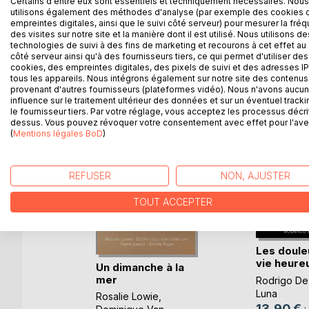
Certains d'entre eux sont essentiels et techniquement nécessaires. Nous
utilisons également des méthodes d'analyse (par exemple des cookies 
empreintes digitales, ainsi que le suivi côté serveur) pour mesurer la fré
des visites sur notre site et la manière dont il est utilisé. Nous utilisons de
technologies de suivi à des fins de marketing et recourons à cet effet au 
D’AUTRES TITRES À D
côté serveur ainsi qu'à des fournisseurs tiers, ce qui permet d'utiliser des
cookies, des empreintes digitales, des pixels de suivi et des adresses IP
tous les appareils. Nous intégrons également sur notre site des contenus 
provenant d'autres fournisseurs (plateformes vidéo). Nous n'avons aucu
influence sur le traitement ultérieur des données et sur un éventuel tracki
le fournisseur tiers. Par votre réglage, vous acceptez les processus décri
dessus. Vous pouvez révoquer votre consentement avec effet pour l'aven
(
Mentions légales BoD
)
REFUSER
NON, AJUSTER
TOUT ACCEPTER
Les doule
vie heure
Un dimanche à la
mer
Rodrigo De
-Taty
Luna
Rosalie Lowie
,
13,90 €