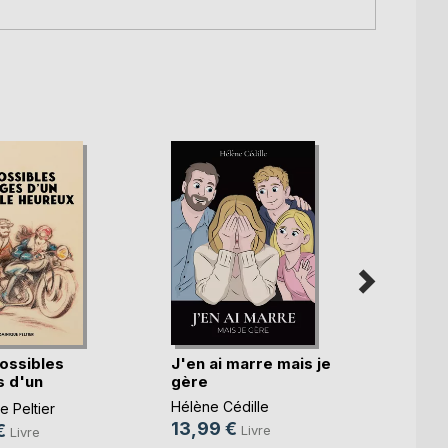
ossibles
J'en ai marre mais je
Qu'as-
 d'un
gère
lumiè
.)
Hélène Cédille
Sophie
 Peltier
13,99 €
15,0
€
Livre
Livre