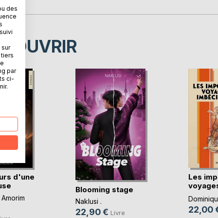
ou des
quence
s
suivi
ÉCOUVRIR
 sur
tiers
ne
ng par
ts ci-
ir.
urs d'une
Les imp
use
voyages
Blooming stage
imbéc(..
 Amorim
Dominique
Naklusi .
22,00 
22,90 €
Livre