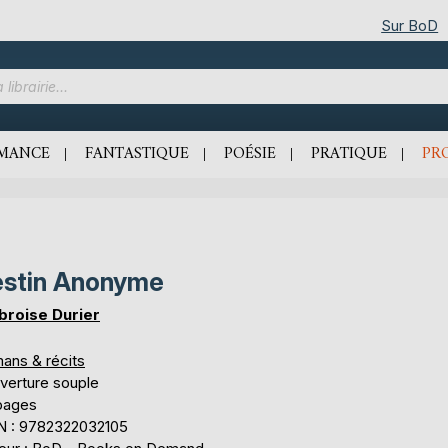
Sur BoD
MANCE
FANTASTIQUE
POÉSIE
PRATIQUE
PR
stin Anonyme
roise Durier
ans & récits
verture souple
 pages
N : 9782322032105