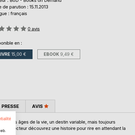
teur : BoD - Books on Demand
 de parution : 15.11.2013
ue : français
uation:
0
avis
onible en :
LIVRE
15,00 €
EBOOK
9,49 €
 PRESSE
AVIS
tialité
u fil des âges de la vie, un destin variable, mais toujours
ge et lecteur découvrez une histoire pour rire en attendant la
web.