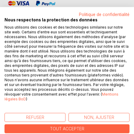
Politique de confidentialité
Nous respectons la protection des données
Nous utilisons des cookies et des technologies similaires sur notre
site web. Certains d'entre eux sont essentiels et techniquement
DESCRIPTION
nécessaires. Nous utilisons également des méthodes d'analyse (par
exemple des cookies ou des empreintes digitales, ainsi que le suivi
côté serveur) pour mesurer la fréquence des visites sur notre site et la
manière dont il est utilisé. Nous utilisons des technologies de suivi à
Que faisait à Caen ce héros militaire de l'ère victorienne
des fins de marketing et recourons à cet effet au suivi côté serveur
dont la tombe a été vandalisée ? Pourquoi a-t-on consacré
ainsi qu'à des fournisseurs tiers, ce qui permet d'utiliser des cookies,
des empreintes digitales, des pixels de suivi et des adresses IP sur
un opéra au mystérieux seigneur médiéval dont le château
tous les appareils. Nous intégrons également sur notre site des
ruiné se dresse sur un promontoire près de Rouen ?
contenus tiers provenant d'autres fournisseurs (plateformes vidéo).
Comment des centaines d'Anglais ont-ils pu être
Nous n'avons aucune influence sur le traitement ultérieur des données
empoisonnés en quelques heures à l'arsenic ? Quelles
et sur un éventuel tracking par le fournisseur tiers. Par votre réglage,
vous acceptez les processus décrits ci-dessus. Vous pouvez
furent les raisons des émeutes sociales violentes qui ont
révoquer votre consentement avec effet pour l'avenir. (
Mentions
eu lieu entre ouvriers normands et anglais au XIXe siècle ?
légales BoD
)
Qui s'est introduit dans le British Museum de Londres pour
dégrader des sarcophages égyptiens ? Comment un jeune
voleur de Jersey a-t-il échappé à la potence pendant les
REFUSER
NON, AJUSTER
guerres napoléoniennes ? Autant de récits vivants illustrant
les liens indéfectibles qui unissent la Normandie et la
TOUT ACCEPTER