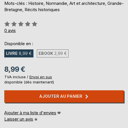
Mots-clés : Histoire, Normandie, Art et architecture, Grande-
Bretagne, Récits historiques
Évaluation:
0%
0
avis
Disponible en :
LIVRE
8,99 €
EBOOK
2,99 €
8,99 €
TVA incluse /
Envoi en sus
disponible (dès maintenant)
AJOUTER AU PANIER
Ajouter à ma liste d'envies
Laisser un avis