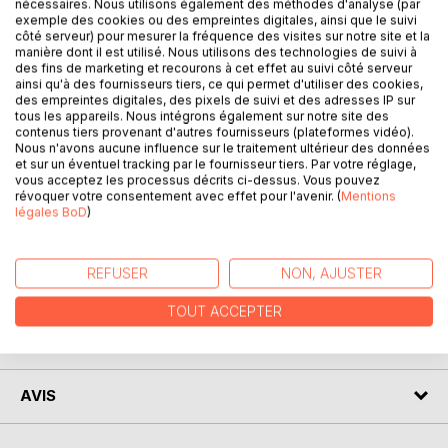
nécessaires. Nous utilisons également des méthodes d'analyse (par
exemple des cookies ou des empreintes digitales, ainsi que le suivi
côté serveur) pour mesurer la fréquence des visites sur notre site et la
DESCRIPTION
manière dont il est utilisé. Nous utilisons des technologies de suivi à
des fins de marketing et recourons à cet effet au suivi côté serveur
ainsi qu'à des fournisseurs tiers, ce qui permet d'utiliser des cookies,
des empreintes digitales, des pixels de suivi et des adresses IP sur
L'auteur de cet essai explore l'imaginaire de l'intériorité
tous les appareils. Nous intégrons également sur notre site des
corporelle dans quelques oeuvres de science-fiction
contenus tiers provenant d'autres fournisseurs (plateformes vidéo).
(L'Homme truqué de Maurice Renard, La Musique du sang
Nous n'avons aucune influence sur le traitement ultérieur des données
et sur un éventuel tracking par le fournisseur tiers. Par votre réglage,
de Greg Bear et Le Voyage fantastique de Richard
vous acceptez les processus décrits ci-dessus. Vous pouvez
Fleischer), en prenant comme grille d'analyse la vision du
révoquer votre consentement avec effet pour l'avenir. (
Mentions
milieu intérieur chez le médecin et physiologiste Claude
légales BoD
)
Bernard.
REFUSER
NON, AJUSTER
AUTEUR(S)
TOUT ACCEPTER
CRITIQUES PRESSE
AVIS