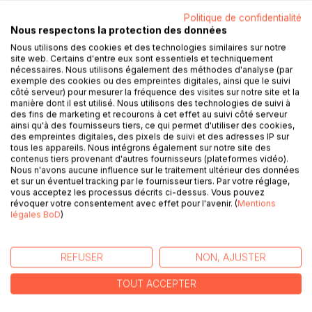
Politique de confidentialité
Nous respectons la protection des données
Nous utilisons des cookies et des technologies similaires sur notre
DESCRIPTION
site web. Certains d'entre eux sont essentiels et techniquement
nécessaires. Nous utilisons également des méthodes d'analyse (par
exemple des cookies ou des empreintes digitales, ainsi que le suivi
Un jeune couple, Sandra et Alain, s'élance dans la vie avec
côté serveur) pour mesurer la fréquence des visites sur notre site et la
manière dont il est utilisé. Nous utilisons des technologies de suivi à
des projets plein la tête. Mais très vite, leurs métiers, leurs
des fins de marketing et recourons à cet effet au suivi côté serveur
choix, les contraintes quotidiennes mettent leurs relations
ainsi qu'à des fournisseurs tiers, ce qui permet d'utiliser des cookies,
et leur amour à l'épreuve. Les naissances, les décès, les
des empreintes digitales, des pixels de suivi et des adresses IP sur
joies s'enchaînent avec leurs lots de disputes et
tous les appareils. Nous intégrons également sur notre site des
contenus tiers provenant d'autres fournisseurs (plateformes vidéo).
d'incompréhensions. Le temps passe, la tendresse et
Nous n'avons aucune influence sur le traitement ultérieur des données
l'émotion s'amenuisent, creusant des fossés entre eux. De
et sur un éventuel tracking par le fournisseur tiers. Par votre réglage,
quel côté penchera la balance des décisions et des choix ?
vous acceptez les processus décrits ci-dessus. Vous pouvez
révoquer votre consentement avec effet pour l'avenir. (
Mentions
Comment vont-ils réagir ? Parviendront-ils à inverser cette
légales BoD
)
tendance ? Sauront-ils retrouver un équilibre juste et vital ?
Comment la vie va-t-elle les transformer et nous les rendre
?
REFUSER
NON, AJUSTER
Comme nous le dévoile ce roman, les réponses ne vont
jamais de soi...
TOUT ACCEPTER