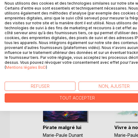
Entre haine, folie et regret, un sentiment étrange a
Nous utilisons des cookies et des technologies similaires sur notre site 
Certains d'entre eux sont essentiels et techniquement nécessaires. Nous
utilisons également des méthodes d'analyse (par exemple des cookies 
Il s'agit d'une réédition.
empreintes digitales, ainsi que le suivi côté serveur) pour mesurer la fré
des visites sur notre site et la manière dont il est utilisé. Nous utilisons de
technologies de suivi à des fins de marketing et recourons à cet effet au 
côté serveur ainsi qu'à des fournisseurs tiers, ce qui permet d'utiliser des
cookies, des empreintes digitales, des pixels de suivi et des adresses IP
D’AUTRES TITRES À D
tous les appareils. Nous intégrons également sur notre site des contenus 
provenant d'autres fournisseurs (plateformes vidéo). Nous n'avons aucu
influence sur le traitement ultérieur des données et sur un éventuel tracki
le fournisseur tiers. Par votre réglage, vous acceptez les processus décri
dessus. Vous pouvez révoquer votre consentement avec effet pour l'aven
(
Mentions légales BoD
)
REFUSER
NON, AJUSTER
TOUT ACCEPTER
Pirate malgré lui
Vivre à n
Marie-Paule Dunant
Marie-Paul