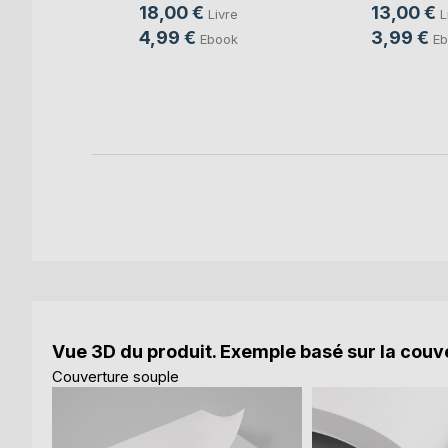
18,00 €
13,00 €
Livre
L
e
4,99 €
3,99 €
Ebook
Eb
ok
Vue 3D du produit. Exemple basé sur la couve
Couverture souple