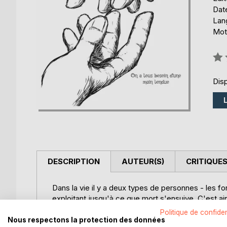
Date
Lang
Mots
Éval
0%
Disp
DESCRIPTION
AUTEUR(S)
CRITIQUES
Dans la vie il y a deux types de personnes - les f
exploitant jusqu'à ce que mort s'ensuive. C'est ains
famille pour descendre aux enfers de la rue. Pour
Politique de confiden
Jusqu'au jour où sa vie bascule à nouveau et cette
Nous respectons la protection des données