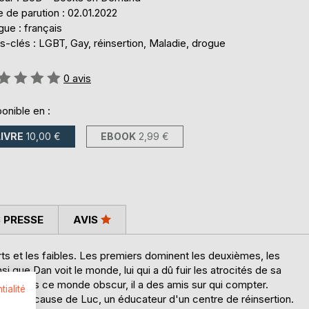
 de parution : 02.01.2022
ue : français
-clés : LGBT, Gay, réinsertion, Maladie, drogue
uation:
0
avis
onible en :
LIVRE
10,00 €
EBOOK
2,99 €
 PRESSE
AVIS
orts et les faibles. Les premiers dominent les deuxièmes, les
i que Dan voit le monde, lui qui a dû fuir les atrocités de sa
tant dans ce monde obscur, il a des amis sur qui compter.
tialité
 fois à cause de Luc, un éducateur d'un centre de réinsertion.