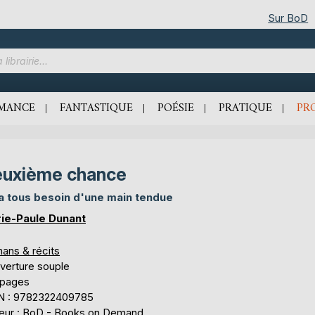
Sur BoD
MANCE
FANTASTIQUE
POÉSIE
PRATIQUE
PR
uxième chance
a tous besoin d'une main tendue
ie-Paule Dunant
ans & récits
verture souple
 pages
N : 9782322409785
teur : BoD - Books on Demand