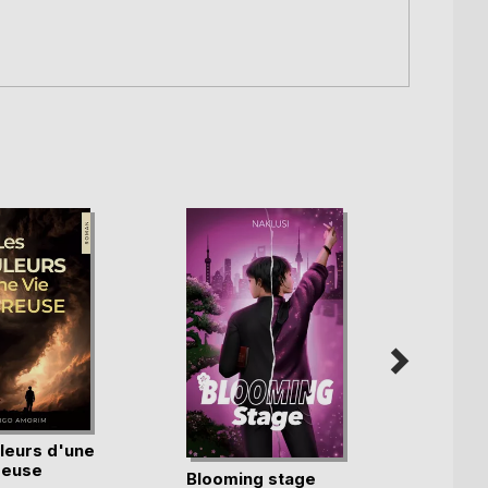
leurs d'une
Les i
reuse
voyag
Blooming stage