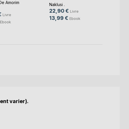
imbéc(
De Amorim
Domini
Naklusi .
22,0
22,90 €
Livre
€
Livre
9,99
13,99 €
Ebook
Ebook
ent varier).