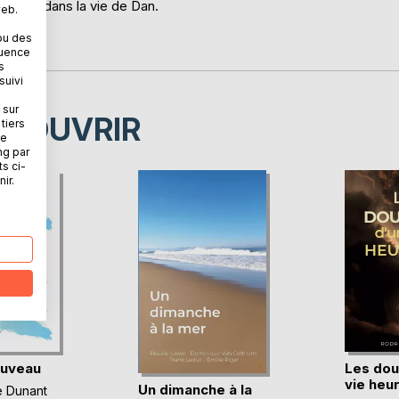
pparaît dans la vie de Dan.
web.
ou des
quence
s
suivi
 sur
ÉCOUVRIR
tiers
ne
ng par
ts ci-
ir.
ouveau
Les dou
vie heu
Un dimanche à la
e Dunant