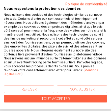
DESCRIPTION
Politique de confidentialité
Nous respectons la protection des données
Nous utilisons des cookies et des technologies similaires sur notre
Développer la performance - Méthode pour réussir son
site web. Certains d'entre eux sont essentiels et techniquement
projet d’amélioration ou de certification (ISO 9001, IS0
nécessaires. Nous utilisons également des méthodes d'analyse (par
exemple des cookies ou des empreintes digitales, ainsi que le suivi
14001, 0HSAS 18001, ISO 20000, ISO 22000 et ISO 27001)
côté serveur) pour mesurer la fréquence des visites sur notre site et la
VOLUME 1 : Planifier la démarche
manière dont il est utilisé. Nous utilisons des technologies de suivi à
Enfin une méthode qui présente, de manière concrète, les
des fins de marketing et recourons à cet effet au suivi côté serveur
ainsi qu'à des fournisseurs tiers, ce qui permet d'utiliser des cookies,
étapes et les outils pour réussir une démarche
des empreintes digitales, des pixels de suivi et des adresses IP sur
d’amélioration de la performance dans votre entreprise ou
tous les appareils. Nous intégrons également sur notre site des
votre organisation. Vous souhaitez réussir un projet
contenus tiers provenant d'autres fournisseurs (plateformes vidéo).
Nous n'avons aucune influence sur le traitement ultérieur des données
d’amélioration continue ? Voire développer une démarche
et sur un éventuel tracking par le fournisseur tiers. Par votre réglage,
de certification ISO 9001, ISO 14001, ISO 20000, ISO 22000,
vous acceptez les processus décrits ci-dessus. Vous pouvez
ISO 27001 ou encore OHSAS 18001 ? Cette série de trois
révoquer votre consentement avec effet pour l'avenir. (
Mentions
volumes vous donne, de manière simple et pratique, la
légales BoD
)
marche à suivre pour conduire avec succès
vos projets d’amélioration ou de certification.
REFUSER
NON, AJUSTER
Ce premier volume pose les bases, décrit les
fondamentaux de la méthode et chacune des sept étapes
TOUT ACCEPTER
qui la composent.