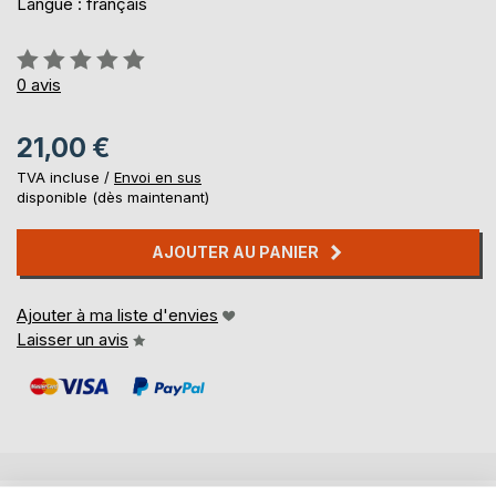
Langue : français
Évaluation:
0%
0
avis
21,00 €
TVA incluse /
Envoi en sus
disponible (dès maintenant)
AJOUTER AU PANIER
Ajouter à ma liste d'envies
Laisser un avis