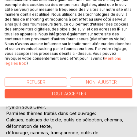
exemple des cookies ou des empreintes digitales, ainsi que le suivi
côté serveur) pour mesurer la fréquence des visites sur notre site et la
manière dont il est utilisé. Nous utilisons des technologies de suivi à
DESCRIPTION
des fins de marketing et recourons à cet effet au suivi côté serveur
ainsi qu'à des fournisseurs tiers, ce qui permet d'utiliser des cookies,
des empreintes digitales, des pixels de suivi et des adresses IP sur
tous les appareils. Nous intégrons également sur notre site des
Le but de cet ouvrage est de proposer un apprentissage
contenus tiers provenant d'autres fournisseurs (plateformes vidéo).
du logiciel libre de traitement d'image GIMP.
Nous n'avons aucune influence sur le traitement ultérieur des données
On explique les mécanismes importants du logiciel
et sur un éventuel tracking par le fournisseur tiers. Par votre réglage,
vous acceptez les processus décrits ci-dessus. Vous pouvez
uniquement à partir d'exemples.
révoquer votre consentement avec effet pour l'avenir. (
Mentions
Le livre est destiné à un public motivé, qui ne connaît pas
légales BoD
)
GIMP et avec peu de connaissances en graphisme.
GIMP est capable de traiter des photographies simples
dans un cadre amateur.
REFUSER
NON, AJUSTER
Mais ses capacités dépassent largement ce cadre.
On donne un aperçu du langage Python.
TOUT ACCEPTER
Ceci permet d'aborder la programmation de "Plugs-in" en
Python sous GIMP.
Parmi les thèmes traités dans cet ouvrage:
Calques, calques de texte, outils de sélection, chemins,
déformation de texte,
détourage, canevas, transparence, outils de