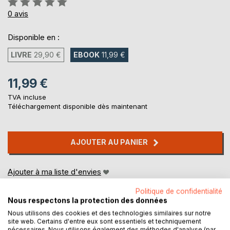
0%
0
avis
Disponible en :
LIVRE
29,90 €
EBOOK
11,99 €
11,99 €
TVA incluse
Téléchargement disponible dès maintenant
AJOUTER AU PANIER
Ajouter à ma liste d'envies
Laisser un avis
Politique de confidentialité
Nous respectons la protection des données
Nous utilisons des cookies et des technologies similaires sur notre
site web. Certains d'entre eux sont essentiels et techniquement
nécessaires. Nous utilisons également des méthodes d'analyse (par