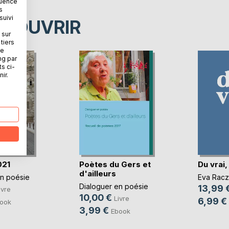
quence
s
suivi
ÉCOUVRIR
 sur
tiers
ne
ng par
ts ci-
ir.
021
Poètes du Gers et
Du vrai,
d'ailleurs
en poésie
Eva Racz
Dialoguer en poésie
13,99 
ivre
10,00 €
Livre
6,99 €
ook
3,99 €
Ebook