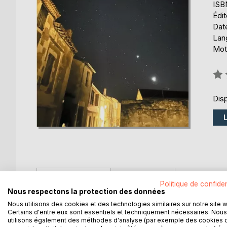
ISB
Édi
Date
Lang
Mots
Éval
0%
Disp
DESCRIPTION
AUTEUR(S)
CRITIQUES
Politique de confiden
Nous respectons la protection des données
Nous utilisons des cookies et des technologies similaires sur notre site 
136 poètes ont participé au concours 2023 de Dia
Certains d'entre eux sont essentiels et techniquement nécessaires. Nous
utilisons également des méthodes d'analyse (par exemple des cookies 