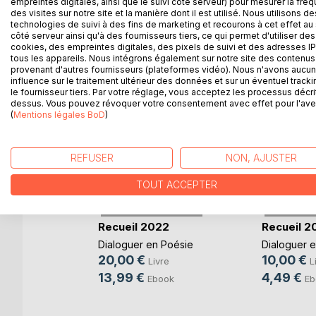
empreintes digitales, ainsi que le suivi côté serveur) pour mesurer la fré
des visites sur notre site et la manière dont il est utilisé. Nous utilisons de
technologies de suivi à des fins de marketing et recourons à cet effet au 
D’AUTRES TITRES À D
côté serveur ainsi qu'à des fournisseurs tiers, ce qui permet d'utiliser des
cookies, des empreintes digitales, des pixels de suivi et des adresses IP
tous les appareils. Nous intégrons également sur notre site des contenus 
provenant d'autres fournisseurs (plateformes vidéo). Nous n'avons aucu
influence sur le traitement ultérieur des données et sur un éventuel tracki
le fournisseur tiers. Par votre réglage, vous acceptez les processus décri
dessus. Vous pouvez révoquer votre consentement avec effet pour l'aven
(
Mentions légales BoD
)
REFUSER
NON, AJUSTER
TOUT ACCEPTER
Recueil 2022
Recueil 2
ais la
Dialoguer en Poésie
Dialoguer 
'aube
20,00 €
10,00 €
Livre
L
13,99 €
4,49 €
Ebook
Eb
e
k