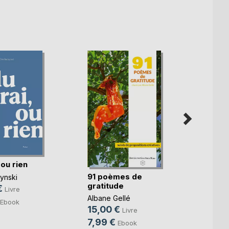
 ou rien
91 poèmes de
L'omb
ynski
gratitude
pens
€
Livre
Albane Gellé
Lola De
Ebook
15,00 €
11,60
Livre
7,99 €
8,99
Ebook