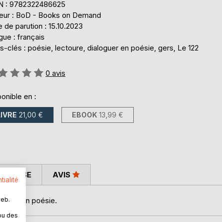
N : 9782322486625
teur : BoD - Books on Demand
 de parution : 15.10.2023
ue : français
-clés : poésie, lectoure, dialoguer en poésie, gers, Le 122
uation:
0
avis
onible en :
LIVRE
21,00 €
EBOOK
13,99 €
 PRESSE
AVIS
tialité
web.
loguer en poésie.
ou des