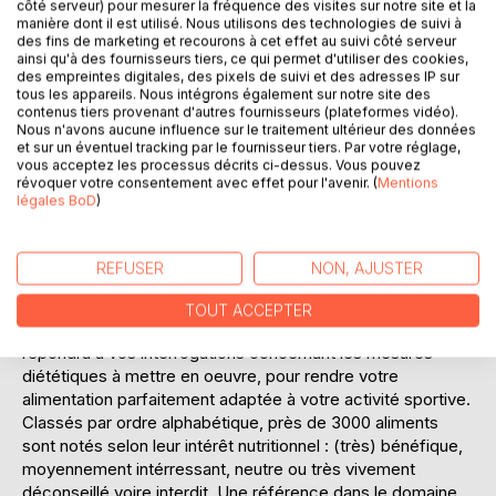
Ajouter à ma liste d'envies
côté serveur) pour mesurer la fréquence des visites sur notre site et la
manière dont il est utilisé. Nous utilisons des technologies de suivi à
Laisser un avis
des fins de marketing et recourons à cet effet au suivi côté serveur
ainsi qu'à des fournisseurs tiers, ce qui permet d'utiliser des cookies,
des empreintes digitales, des pixels de suivi et des adresses IP sur
tous les appareils. Nous intégrons également sur notre site des
contenus tiers provenant d'autres fournisseurs (plateformes vidéo).
Nous n'avons aucune influence sur le traitement ultérieur des données
et sur un éventuel tracking par le fournisseur tiers. Par votre réglage,
vous acceptez les processus décrits ci-dessus. Vous pouvez
révoquer votre consentement avec effet pour l'avenir. (
Mentions
DESCRIPTION
légales BoD
)
Pour optimiser mes performances sportives, quel est
REFUSER
NON, AJUSTER
l'intérêt nutritionnel du hareng ? Puis-je consommer du foie
de veau ? Et la cerise confite me sera-t-elle préjudiciable ?
TOUT ACCEPTER
D'un simple coup d'oeil, ce dictionnaire alimentaire
répondra à vos interrogations concernant les mesures
diététiques à mettre en oeuvre, pour rendre votre
alimentation parfaitement adaptée à votre activité sportive.
Classés par ordre alphabétique, près de 3000 aliments
sont notés selon leur intérêt nutritionnel : (très) bénéfique,
moyennement intérressant, neutre ou très vivement
déconseillé voire interdit. Une référence dans le domaine