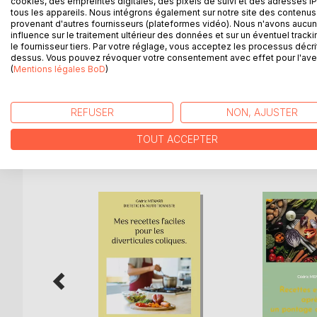
cookies, des empreintes digitales, des pixels de suivi et des adresses IP
tous les appareils. Nous intégrons également sur notre site des contenus 
Avec mon ostéoporose, quel est l'intérêt nutrition
provenant d'autres fournisseurs (plateformes vidéo). Nous n'avons aucu
confite me sera-t-elle préjudiciable ? D'un simple 
influence sur le traitement ultérieur des données et sur un éventuel tracki
interrogations concernant les mesures diététiques
le fournisseur tiers. Par votre réglage, vous acceptez les processus décri
dessus. Vous pouvez révoquer votre consentement avec effet pour l'aven
Classés par ordre alphabétique, près de 3000 alimen
(
Mentions légales BoD
)
bénéfique, neutre, plus ou moins déconseillé ou t
diététique !
REFUSER
NON, AJUSTER
TOUT ACCEPTER
D’AUTRES TITRES À D