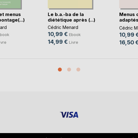
et menus
Le b.a.-ba de la
Menus 
ontage(...)
diététique après (...)
adaptés
règles(..
ard
Cédric Menard
Cédric M
10,99 €
10,99 
book
Ebook
14,99 €
16,50 
ivre
Livre