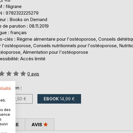
: filigrane
N : 9782322225279
teur : Books on Demand
 de parution : 08.11.2019
ue : français
s-clés : Régime alimentaire pour l'ostéoporose, Conseils diététi
 l'ostéoporose, Conseils nutritionnels pour l'ostéoporose, Nutriti
stéoporose, Alimentation pour l'ostéoporose
ssibilité: Accès limité
uation:
0
avis
onible en :
tialité
LIVRE
22,50 €
EBOOK
14,99 €
web.
ou des
quence
s
 PRESSE
AVIS
suivi