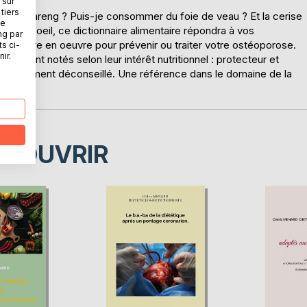
 sur
tiers
nel du hareng ? Puis-je consommer du foie de veau ? Et la cerise
ne
coup d'oeil, ce dictionnaire alimentaire répondra à vos
ng par
 à mettre en oeuvre pour prévenir ou traiter votre ostéoporose.
ts ci-
ir.
ts sont notés selon leur intérêt nutritionnel : protecteur et
rès vivement déconseillé. Une référence dans le domaine de la
ÉCOUVRIR