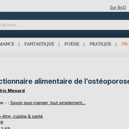
Sur BoD
MANCE
FANTASTIQUE
POÉSIE
PRATIQUE
PR
ctionnaire alimentaire de l'ostéoporos
ric Menard
e - :
Savoir quoi manger, tout simplement...
-être, cuisine & santé
UB
,2 KB