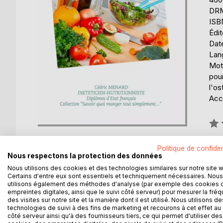
DRM 
ISB
Édi
Date
Lang
Mot
pour
l'o
Acce
Éval
0%
Disp
Politique de confiden
Nous respectons la protection des données
Nous utilisons des cookies et des technologies similaires sur notre site 
Certains d'entre eux sont essentiels et techniquement nécessaires. Nous
utilisons également des méthodes d'analyse (par exemple des cookies 
empreintes digitales, ainsi que le suivi côté serveur) pour mesurer la fré
des visites sur notre site et la manière dont il est utilisé. Nous utilisons de
DESCRIPTION
AUTEUR(S)
CRITIQUES
technologies de suivi à des fins de marketing et recourons à cet effet au 
côté serveur ainsi qu'à des fournisseurs tiers, ce qui permet d'utiliser des