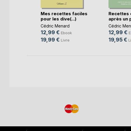
s faciles
Mes recettes faciles
Recettes 
.
pour les dive(...)
après un p
RD
Cédric Menard
Cédric Men
12,99 €
12,99 €
ok
Ebook
E
19,99 €
19,95 €
e
Livre
L