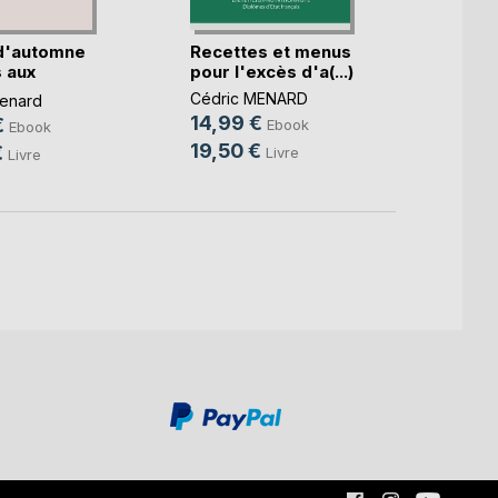
d'automne
Recettes et menus
Le b.a
 aux
pour l'excès d'a(...)
diétét
.)
Cédric MENARD
Cédri
enard
14,99 €
10,9
€
Ebook
Ebook
19,50 €
14,9
€
Livre
Livre