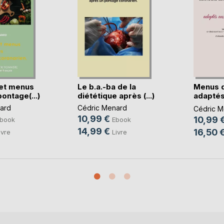
et menus
Le b.a.-ba de la
Menus 
ontage(...)
diététique après (...)
adaptés
règles(..
ard
Cédric Menard
Cédric M
10,99 €
10,99 
book
Ebook
14,99 €
16,50 
ivre
Livre