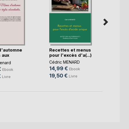
d'automne
Recettes et menus
Le b.a
 aux
pour l'excès d'a(...)
diétét
.)
Cédric MENARD
Cédri
enard
14,99 €
10,9
€
Ebook
Ebook
19,50 €
14,9
€
Livre
Livre