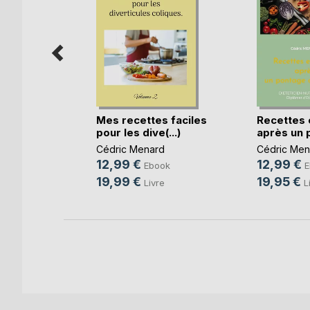
s faciles
Mes recettes faciles
Recettes 
.
pour les dive(...)
après un p
RD
Cédric Menard
Cédric Men
12,99 €
12,99 €
ok
Ebook
E
19,99 €
19,95 €
e
Livre
L