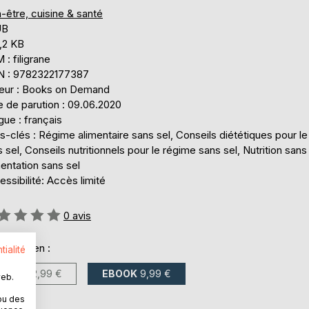
-être, cuisine & santé
UB
,2 KB
: filigrane
N : 9782322177387
teur : Books on Demand
e de parution : 09.06.2020
ue : français
-clés : Régime alimentaire sans sel, Conseils diététiques pour l
 sel, Conseils nutritionnels pour le régime sans sel, Nutrition sans 
entation sans sel
ssibilité: Accès limité
uation:
0
avis
onible en :
tialité
LIVRE
22,99 €
EBOOK
9,99 €
web.
ou des