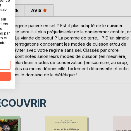
quence
s
suivi
 PRESSE
AVIS
 sur
tiers
mon régime pauvre en sel ? Est-il plus adapté de le cuisiner
ne
a cerise, me sera-t-il plus préjudiciable de la consommer confite, e
ng par
u-fleur ? La viande de boeuf ? La pomme de terre... ? D'un simple
ts ci-
ir.
 à vos interrogations concernant les modes de cuisson et/ou de
 moins éviter avec votre régime sans sel. Classés par ordre
 courante sont notés selon leurs modes de cuisson (en meunière,
alement selon leurs modes de conservation (en saumure, au sirop,
, neutre, plus ou moins déconseillé, fortement déconseillé et enfin
rence dans le domaine de la diététique !
ÉCOUVRIR