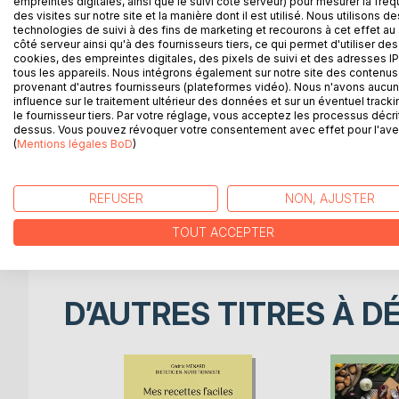
empreintes digitales, ainsi que le suivi côté serveur) pour mesurer la fré
des visites sur notre site et la manière dont il est utilisé. Nous utilisons de
technologies de suivi à des fins de marketing et recourons à cet effet au 
DESCRIPTION
AUTEUR(S)
CRITIQUES
côté serveur ainsi qu'à des fournisseurs tiers, ce qui permet d'utiliser des
cookies, des empreintes digitales, des pixels de suivi et des adresses IP
tous les appareils. Nous intégrons également sur notre site des contenus 
Comment cuisiner parfaitement le maquereau avec 
provenant d'autres fournisseurs (plateformes vidéo). Nous n'avons aucu
grillé, en braisé, en meunière, en beignet... ? Et l
influence sur le traitement ultérieur des données et sur un éventuel tracki
confiture, ou en beignet... ? Et concernant le cho
le fournisseur tiers. Par votre réglage, vous acceptez les processus décri
dessus. Vous pouvez révoquer votre consentement avec effet pour l'aven
coup d'oeil ce dictionnaire des aliments répondra
(
Mentions légales BoD
)
conservation des aliments à favoriser ou à plus ou
alphabétique, tous les aliments de l'alimentation
en braisé, grillé, poché, en ragoût, etc.) mais ég
REFUSER
NON, AJUSTER
surgelé, fumé, etc.) de la façon suivante : positif
très vivement déconseillé voire interdit. Une réfé
TOUT ACCEPTER
D’AUTRES TITRES À D