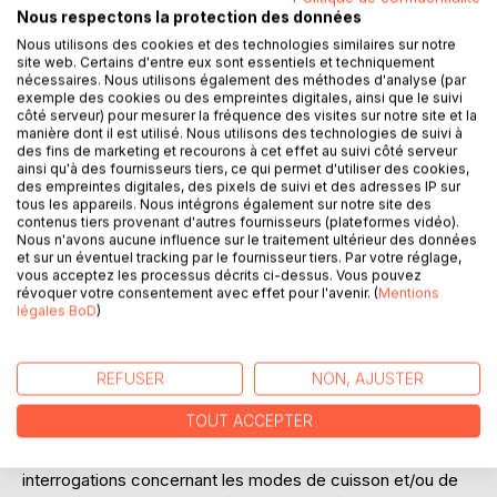
Nous respectons la protection des données
Nous utilisons des cookies et des technologies similaires sur notre
Ajouter à ma liste d'envies
site web. Certains d'entre eux sont essentiels et techniquement
nécessaires. Nous utilisons également des méthodes d'analyse (par
Laisser un avis
exemple des cookies ou des empreintes digitales, ainsi que le suivi
côté serveur) pour mesurer la fréquence des visites sur notre site et la
manière dont il est utilisé. Nous utilisons des technologies de suivi à
des fins de marketing et recourons à cet effet au suivi côté serveur
ainsi qu'à des fournisseurs tiers, ce qui permet d'utiliser des cookies,
des empreintes digitales, des pixels de suivi et des adresses IP sur
tous les appareils. Nous intégrons également sur notre site des
contenus tiers provenant d'autres fournisseurs (plateformes vidéo).
Nous n'avons aucune influence sur le traitement ultérieur des données
DESCRIPTION
et sur un éventuel tracking par le fournisseur tiers. Par votre réglage,
vous acceptez les processus décrits ci-dessus. Vous pouvez
révoquer votre consentement avec effet pour l'avenir. (
Mentions
légales BoD
)
Comment cuisiner parfaitement le maquereau pour une
perte de poids de qualité ? Est-il plus adapté de le cuisiner
grillé, en braisé, en meunière, en beignet... ? Et la cerise,
REFUSER
NON, AJUSTER
me sera-t-il plus préjudiciable de la consommer confite, en
confiture, ou en beignet... ? Et concernant le chou-fleur ?
TOUT ACCEPTER
La viande de boeuf ? La pomme de terre... ? D'un simple
coup d'oeil ce dictionnaire des aliments répondra à vos
interrogations concernant les modes de cuisson et/ou de