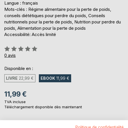
Langue : français
Mots-clés : Régime alimentaire pour la perte de poids,
conseils diététiques pour perdre du poids, Conseils
nutritionnels pour la perte de poids, Nutrition pour perdre du
poids, Alimentation pour la perte de poids
Accessibilité: Accès limité
Évaluation:
0%
0
avis
Disponible en :
LIVRE
22,99 €
EBOOK
11,99 €
11,99 €
TVA incluse
Téléchargement disponible dès maintenant
AJOUTER AU PANIER
Politique de confidentialité