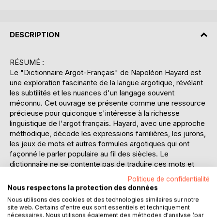
DESCRIPTION
RÉSUMÉ :
Le "Dictionnaire Argot-Français" de Napoléon Hayard est
une exploration fascinante de la langue argotique, révélant
les subtilités et les nuances d'un langage souvent
méconnu. Cet ouvrage se présente comme une ressource
précieuse pour quiconque s'intéresse à la richesse
linguistique de l'argot français. Hayard, avec une approche
méthodique, décode les expressions familières, les jurons,
les jeux de mots et autres formules argotiques qui ont
façonné le parler populaire au fil des siècles. Le
dictionnaire ne se contente pas de traduire ces mots et
expressions en français courant, il en explique également
Politique de confidentialité
l'origine et l'évolution, offrant ainsi un aperçu captivant de
Nous respectons la protection des données
l'histoire sociale et culturelle de la France. Ce livre est un
Nous utilisons des cookies et des technologies similaires sur notre
outil indispensable pour les linguistes, les historiens et les
site web. Certains d'entre eux sont essentiels et techniquement
amateurs de langue, leur permettant de mieux comprendre
nécessaires. Nous utilisons également des méthodes d'analyse (par