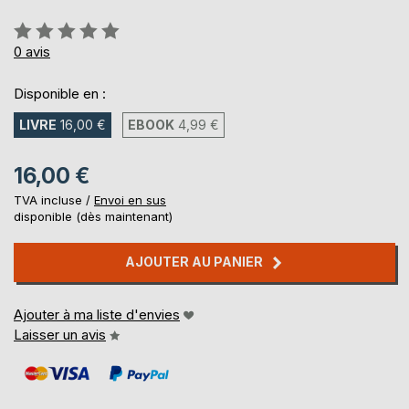
Évaluation:
0%
0
avis
Disponible en :
LIVRE
16,00 €
EBOOK
4,99 €
16,00 €
TVA incluse /
Envoi en sus
disponible (dès maintenant)
AJOUTER AU PANIER
Ajouter à ma liste d'envies
Laisser un avis