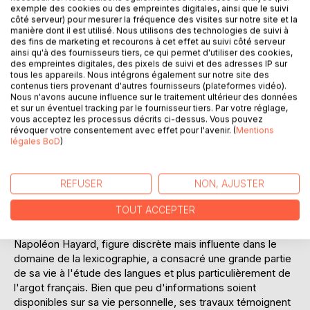
exemple des cookies ou des empreintes digitales, ainsi que le suivi
comment l'argot a influencé et continue d'influencer le
côté serveur) pour mesurer la fréquence des visites sur notre site et la
français moderne. À travers une présentation claire et
manière dont il est utilisé. Nous utilisons des technologies de suivi à
organisée, chaque terme est soigneusement défini et
des fins de marketing et recourons à cet effet au suivi côté serveur
ainsi qu'à des fournisseurs tiers, ce qui permet d'utiliser des cookies,
contextualisé, rendant l'ouvrage accessible tant aux
des empreintes digitales, des pixels de suivi et des adresses IP sur
novices qu'aux experts. En parcourant ce dictionnaire, le
tous les appareils. Nous intégrons également sur notre site des
lecteur est invité à un voyage linguistique et culturel,
contenus tiers provenant d'autres fournisseurs (plateformes vidéo).
Nous n'avons aucune influence sur le traitement ultérieur des données
découvrant comment l'argot reflète les dynamiques
et sur un éventuel tracking par le fournisseur tiers. Par votre réglage,
sociales et les changements de la société française.
vous acceptez les processus décrits ci-dessus. Vous pouvez
Hayard réussit à capturer l'essence d'un langage vivant,
révoquer votre consentement avec effet pour l'avenir. (
Mentions
vibrant et en constante évolution, tout en préservant
légales BoD
)
l'intégrité et la richesse de ses expressions. Cet ouvrage
est une véritable invitation à explorer les dessous de la
REFUSER
NON, AJUSTER
langue française, là où se cachent des trésors de créativité
et d'originalité verbale.
TOUT ACCEPTER
L'AUTEUR :
Napoléon Hayard, figure discrète mais influente dans le
domaine de la lexicographie, a consacré une grande partie
de sa vie à l'étude des langues et plus particulièrement de
l'argot français. Bien que peu d'informations soient
disponibles sur sa vie personnelle, ses travaux témoignent