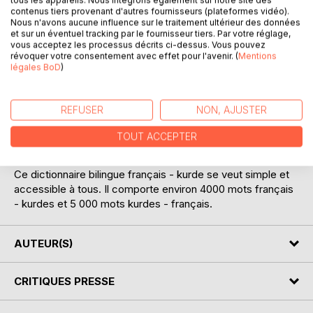
Ajouter à ma liste d'envies
contenus tiers provenant d'autres fournisseurs (plateformes vidéo).
Nous n'avons aucune influence sur le traitement ultérieur des données
Laisser un avis
et sur un éventuel tracking par le fournisseur tiers. Par votre réglage,
vous acceptez les processus décrits ci-dessus. Vous pouvez
révoquer votre consentement avec effet pour l'avenir. (
Mentions
légales BoD
)
REFUSER
NON, AJUSTER
DESCRIPTION
TOUT ACCEPTER
Ce dictionnaire bilingue français - kurde se veut simple et
accessible à tous. Il comporte environ 4000 mots français
- kurdes et 5 000 mots kurdes - français.
AUTEUR(S)
CRITIQUES PRESSE