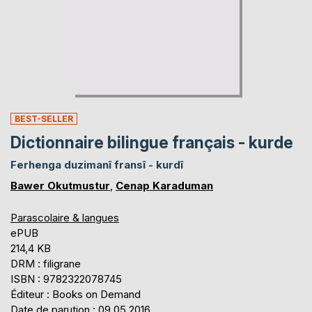
BEST-SELLER
Dictionnaire bilingue français - kurde
Ferhenga duzimanî fransî - kurdî
Bawer Okutmustur
,
Cenap Karaduman
Parascolaire & langues
ePUB
214,4 KB
DRM : filigrane
ISBN : 9782322078745
Éditeur : Books on Demand
Date de parution : 09.05.2016