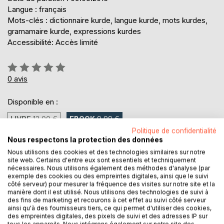
Langue : français
Mots-clés : dictionnaire kurde, langue kurde, mots kurdes,
gramamaire kurde, expressions kurdes
Accessibilité: Accès limité
Évaluation:
0%
0
avis
Disponible en :
LIVRE
13,00 €
EBOOK
9,99 €
Politique de confidentialité
Nous respectons la protection des données
9,99 €
Nous utilisons des cookies et des technologies similaires sur notre
site web. Certains d'entre eux sont essentiels et techniquement
TVA incluse
nécessaires. Nous utilisons également des méthodes d'analyse (par
Téléchargement disponible dès maintenant
exemple des cookies ou des empreintes digitales, ainsi que le suivi
côté serveur) pour mesurer la fréquence des visites sur notre site et la
manière dont il est utilisé. Nous utilisons des technologies de suivi à
des fins de marketing et recourons à cet effet au suivi côté serveur
AJOUTER AU PANIER
ainsi qu'à des fournisseurs tiers, ce qui permet d'utiliser des cookies,
des empreintes digitales, des pixels de suivi et des adresses IP sur
tous les appareils. Nous intégrons également sur notre site des