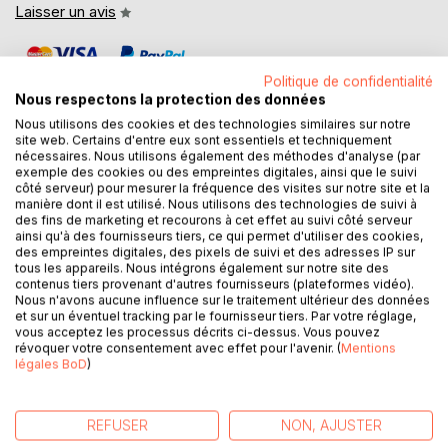
Laisser un avis
Politique de confidentialité
Nous respectons la protection des données
Nous utilisons des cookies et des technologies similaires sur notre
site web. Certains d'entre eux sont essentiels et techniquement
nécessaires. Nous utilisons également des méthodes d'analyse (par
DESCRIPTION
exemple des cookies ou des empreintes digitales, ainsi que le suivi
côté serveur) pour mesurer la fréquence des visites sur notre site et la
manière dont il est utilisé. Nous utilisons des technologies de suivi à
des fins de marketing et recourons à cet effet au suivi côté serveur
Comment cuisiner parfaitement le maquereau avec ma
ainsi qu'à des fournisseurs tiers, ce qui permet d'utiliser des cookies,
corticothérapie ? Est-il plus adapté de le cuisiner grillé, en
des empreintes digitales, des pixels de suivi et des adresses IP sur
braisé, en meunière, en beignet... ? Et la cerise, me sera-t-
tous les appareils. Nous intégrons également sur notre site des
il plus préjudiciable de la consommer confite, en confiture,
contenus tiers provenant d'autres fournisseurs (plateformes vidéo).
Nous n'avons aucune influence sur le traitement ultérieur des données
ou en beignet... ? Et concernant le chou-fleur ? La viande
et sur un éventuel tracking par le fournisseur tiers. Par votre réglage,
de boeuf ? La pomme de terre... ? D'un simple coup d'oeil
vous acceptez les processus décrits ci-dessus. Vous pouvez
ce dictionnaire des aliments répondra à vos interrogations
révoquer votre consentement avec effet pour l'avenir. (
Mentions
légales BoD
)
concernant les modes de cuisson et/ou de conservation
des aliments à favoriser ou à plus ou moins éviter avec la
cortisone. Classés par ordre alphabétique, tous les
REFUSER
NON, AJUSTER
aliments de l'alimentation courante sont notés selon leurs