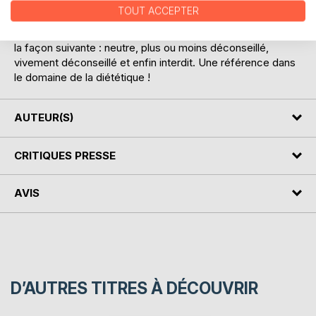
modes de cuisson (en meunière, en braisé, grillé, poché,
TOUT ACCEPTER
en ragoût, etc.) mais également selon leurs modes de
conservation (en saumure, au sirop, surgelé, fumé, etc.) de
la façon suivante : neutre, plus ou moins déconseillé,
vivement déconseillé et enfin interdit. Une référence dans
le domaine de la diététique !
AUTEUR(S)
CRITIQUES PRESSE
AVIS
D’AUTRES TITRES À DÉCOUVRIR