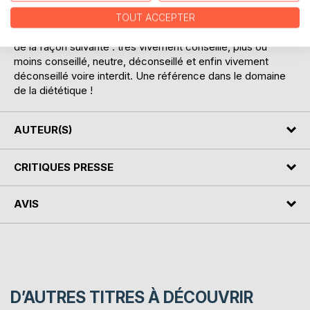
leurs modes de cuisson (en meunière, en braisé, grillé,
poché, en ragoût, etc.) mais également selon leurs modes
TOUT ACCEPTER
de conservation (en saumure, au sirop, surgelé, fumé, etc.)
de la façon suivante : très vivement conseillé, plus ou
moins conseillé, neutre, déconseillé et enfin vivement
déconseillé voire interdit. Une référence dans le domaine
de la diététique !
AUTEUR(S)
CRITIQUES PRESSE
AVIS
D’AUTRES TITRES À DÉCOUVRIR