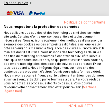
Laisser un avis
Politique de confidentialité
Nous respectons la protection des données
Nous utilisons des cookies et des technologies similaires sur notre
site web. Certains d'entre eux sont essentiels et techniquement
DESCRIPTION
nécessaires. Nous utilisons également des méthodes d'analyse (par
exemple des cookies ou des empreintes digitales, ainsi que le suivi
côté serveur) pour mesurer la fréquence des visites sur notre site et la
manière dont il est utilisé. Nous utilisons des technologies de suivi à
Comment cuisiner parfaitement le maquereau avec ma
des fins de marketing et recourons à cet effet au suivi côté serveur
mucoviscidose ? Est-il plus adapté de le cuisiner grillé, en
ainsi qu'à des fournisseurs tiers, ce qui permet d'utiliser des cookies,
braisé, en meunière, en beignet... ? Et la cerise, me sera-t-
des empreintes digitales, des pixels de suivi et des adresses IP sur
tous les appareils. Nous intégrons également sur notre site des
il plus préjudiciable de la consommer confite, en confiture,
contenus tiers provenant d'autres fournisseurs (plateformes vidéo).
ou en beignet... ? Et concernant le chou-fleur ? La viande
Nous n'avons aucune influence sur le traitement ultérieur des données
de boeuf ? La pomme de terre... ? D'un simple coup d'oeil
et sur un éventuel tracking par le fournisseur tiers. Par votre réglage,
vous acceptez les processus décrits ci-dessus. Vous pouvez
ce dictionnaire des aliments répondra à vos interrogations
révoquer votre consentement avec effet pour l'avenir. (
Mentions
concernant les modes de cuisson et/ou de conservation
légales BoD
)
des aliments à favoriser ou à plus ou moins éviter avec
votre mucoviscidose. Classés par ordre alphabétique, tous
les aliments de l'alimentation courante sont notés selon
REFUSER
NON, AJUSTER