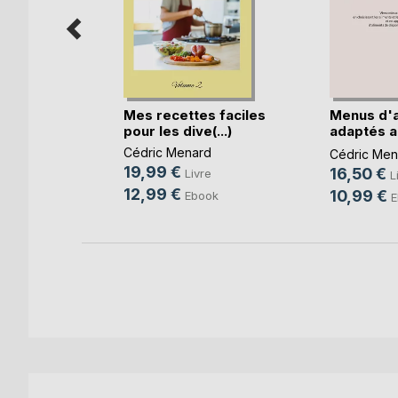
s faciles
Mes recettes faciles
Menus d'
(...)
pour les dive(...)
adaptés a
règles(...)
d
Cédric Menard
Cédric Men
19,99 €
16,50 €
e
Livre
L
12,99 €
10,99 €
ok
Ebook
E