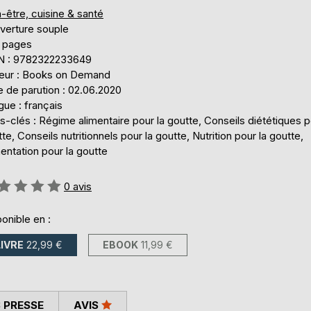
-être, cuisine & santé
verture souple
 pages
N : 9782322233649
teur : Books on Demand
 de parution : 02.06.2020
ue : français
-clés : Régime alimentaire pour la goutte, Conseils diététiques p
te, Conseils nutritionnels pour la goutte, Nutrition pour la goutte,
entation pour la goutte
uation:
0
avis
onible en :
LIVRE
22,99 €
EBOOK
11,99 €
 PRESSE
AVIS