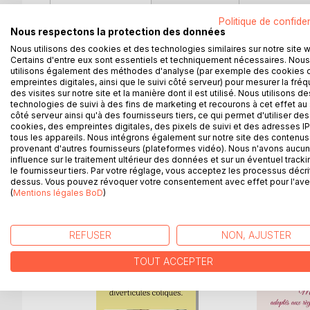
Politique de confiden
Comment cuisiner parfaitement le cabillaud avec ma 
Nous respectons la protection des données
meunière, en beignet... ? Et la cerise, me sera-t-i
Nous utilisons des cookies et des technologies similaires sur notre site 
beignet... ? Et concernant le chou-fleur ? La vian
Certains d'entre eux sont essentiels et techniquement nécessaires. Nous
utilisons également des méthodes d'analyse (par exemple des cookies 
dictionnaire des aliments répondra à vos interrog
empreintes digitales, ainsi que le suivi côté serveur) pour mesurer la fré
des aliments à favoriser ou à plus ou moins éviter
des visites sur notre site et la manière dont il est utilisé. Nous utilisons de
aliments de l'alimentation courante sont notés sel
technologies de suivi à des fins de marketing et recourons à cet effet au 
côté serveur ainsi qu'à des fournisseurs tiers, ce qui permet d'utiliser des
en ragoût, etc.) mais également selon leurs modes
cookies, des empreintes digitales, des pixels de suivi et des adresses IP
la façon suivante : neutre, plus ou moins déconsei
tous les appareils. Nous intégrons également sur notre site des contenus 
interdit. Une référence dans le domaine de la diété
provenant d'autres fournisseurs (plateformes vidéo). Nous n'avons aucu
influence sur le traitement ultérieur des données et sur un éventuel tracki
le fournisseur tiers. Par votre réglage, vous acceptez les processus décri
dessus. Vous pouvez révoquer votre consentement avec effet pour l'aven
(
Mentions légales BoD
)
D’AUTRES TITRES À D
REFUSER
NON, AJUSTER
TOUT ACCEPTER