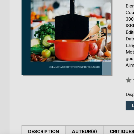
Bien
Cou
300
ISB
Édi
Date
Lang
Mots
gout
Alim
Éval
0%
Disp
DESCRIPTION
AUTEUR(S)
CRITIQUES