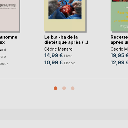
automne
Le b.a.-ba de la
Recette
ux
diététique après (...)
après un
Cédric Menard
Cédric M
ard
14,99 €
19,95 
Livre
ivre
10,99 €
12,99 
Ebook
book