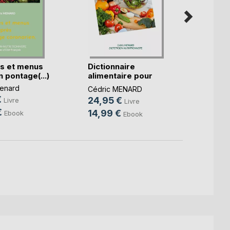
s et menus
Dictionnaire
Le b.a
 pontage(...)
alimentaire pour
diétét
l'ex(...)
enard
Cédri
Cédric MENARD
€
14,9
24,95 €
Livre
Livre
€
10,9
14,99 €
Ebook
Ebook