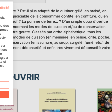
tialité
goutte ? Est-il plus adapté de le cuisiner grillé, en braisé, en
l plus préjudiciable de la consommer confite, en confiture, ou en
web.
de de boeuf ? La pomme de terre... ? D'un simple coup d'oeil ce
ou des
ations concernant les modes de cuisson et/ou de conservation
quence
 avec votre goutte. Classés par ordre alphabétique, tous les
s
on leurs modes de cuisson (en meunière, en braisé, grillé, poché,
suivi
 de conservation (en saumure, au sirop, surgelé, fumé, etc.) de
 sur
llé, vivement déconseillé et enfin très vivement déconseillé voire
tiers
tique !
ne
ng par
ts ci-
ir.
ÉCOUVRIR