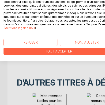
côté serveur ainsi qu'à des fournisseurs tiers, ce qui permet d'utiliser des
cookies, des empreintes digitales, des pixels de suivi et des adresses IP
DESCRIPTION
AUTEUR(S)
CRITIQUES
tous les appareils. Nous intégrons également sur notre site des contenus 
provenant d'autres fournisseurs (plateformes vidéo). Nous n'avons aucu
influence sur le traitement ultérieur des données et sur un éventuel tracki
Comment cuisiner parfaitement le maquereau avec mo
le fournisseur tiers. Par votre réglage, vous acceptez les processus décri
dessus. Vous pouvez révoquer votre consentement avec effet pour l'aven
braisé, en meunière, en beignet... ? Et la cerise, 
(
Mentions légales BoD
)
confiture, ou en beignet... ? Et concernant le cho
coup d'oeil ce dictionnaire des aliments répondra
conservation des aliments à favoriser ou à plus o
REFUSER
NON, AJUSTER
par ordre alphabétique, tous les aliments de l'ali
meunière, en braisé, grillé, poché, en ragoût, et
TOUT ACCEPTER
au sirop, surgelé, fumé, etc.) de la façon suivante
et enfin très vivement déconseillé voire interdit. 
D’AUTRES TITRES À D