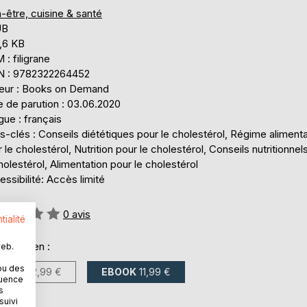
-être, cuisine & santé
UB
,6 KB
: filigrane
N : 9782322264452
teur : Books on Demand
e de parution : 03.06.2020
ue : français
-clés : Conseils diététiques pour le cholestérol, Régime alimenta
 le cholestérol, Nutrition pour le cholestérol, Conseils nutritionnel
holestérol, Alimentation pour le cholestérol
ssibilité: Accès limité
uation:
0
avis
tialité
onible en :
web.
ou des
LIVRE
22,99 €
EBOOK
11,99 €
quence
s
suivi