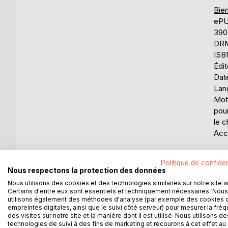
Bien
eP
390
DRM 
ISB
Édi
Dat
Lang
Mots
pour
le c
Acce
Éval
Politique de confiden
0%
Nous respectons la protection des données
Disp
Nous utilisons des cookies et des technologies similaires sur notre site 
Certains d'entre eux sont essentiels et techniquement nécessaires. Nous
utilisons également des méthodes d'analyse (par exemple des cookies 
empreintes digitales, ainsi que le suivi côté serveur) pour mesurer la fré
des visites sur notre site et la manière dont il est utilisé. Nous utilisons de
technologies de suivi à des fins de marketing et recourons à cet effet au 