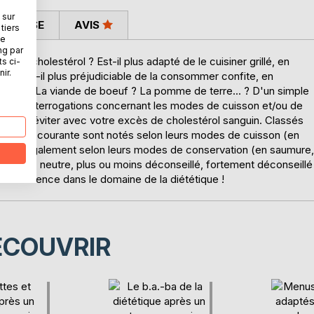
 sur
 PRESSE
AVIS
tiers
ne
ng par
n cholestérol ? Est-il plus adapté de le cuisiner grillé, en
ts ci-
ir.
me sera-t-il plus préjudiciable de la consommer confite, en
u-fleur ? La viande de boeuf ? La pomme de terre... ? D'un simple
 à vos interrogations concernant les modes de cuisson et/ou de
u moins éviter avec votre excès de cholestérol sanguin. Classés
mentation courante sont notés selon leurs modes de cuisson (en
c.) mais également selon leurs modes de conservation (en saumure,
 : positif, neutre, plus ou moins déconseillé, fortement déconseillé
Une référence dans le domaine de la diététique !
ÉCOUVRIR