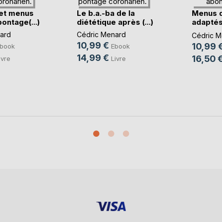
et menus
Le b.a.-ba de la
Menus 
ontage(...)
diététique après (...)
adaptés
règles(..
ard
Cédric Menard
Cédric M
10,99 €
10,99 
book
Ebook
14,99 €
16,50 
ivre
Livre