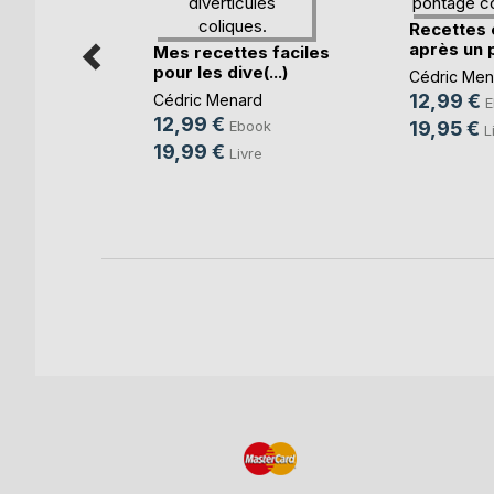
s faciles
.
Recettes 
après un p
Mes recettes faciles
RD
pour les dive(...)
Cédric Men
ok
12,99 €
Cédric Menard
E
e
12,99 €
Ebook
19,95 €
L
19,99 €
Livre