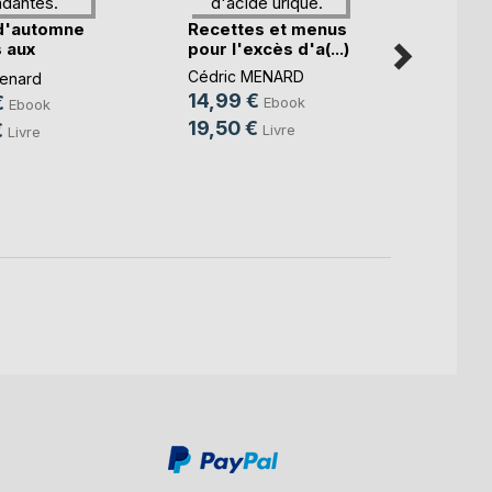
d'automne
Recettes et menus
 aux
pour l'excès d'a(...)
Le b.a
.)
diétét
Cédric MENARD
enard
14,99 €
Cédri
€
Ebook
Ebook
10,9
19,50 €
€
Livre
Livre
14,9