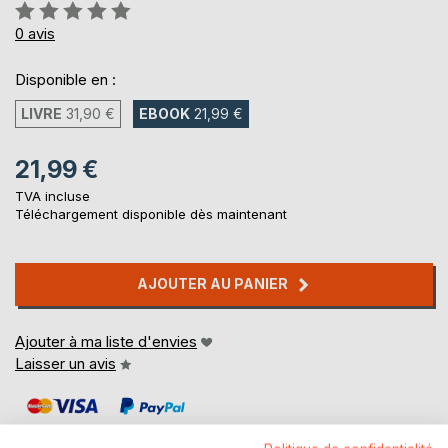
Évaluation:
0%
0
avis
Disponible en :
LIVRE
31,90 €
EBOOK
21,99 €
21,99 €
TVA incluse
Téléchargement disponible dès maintenant
AJOUTER AU PANIER
Ajouter à ma liste d'envies
Laisser un avis