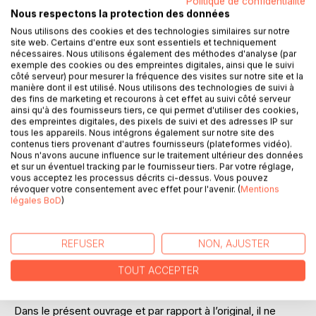
Politique de confidentialité
Nous respectons la protection des données
Nous utilisons des cookies et des technologies similaires sur notre
site web. Certains d'entre eux sont essentiels et techniquement
DESCRIPTION
nécessaires. Nous utilisons également des méthodes d'analyse (par
exemple des cookies ou des empreintes digitales, ainsi que le suivi
côté serveur) pour mesurer la fréquence des visites sur notre site et la
En 1920 Monsieur Édouard Bonnafé a rédigé un Dictionnaire
manière dont il est utilisé. Nous utilisons des technologies de suivi à
des fins de marketing et recourons à cet effet au suivi côté serveur
Étymologique, Lexicologique et Historique des Anglicismes
ainsi qu'à des fournisseurs tiers, ce qui permet d'utiliser des cookies,
et des Américanismes.
des empreintes digitales, des pixels de suivi et des adresses IP sur
Monsieur Bonnafé souhaitait qu’un jour une personne
tous les appareils. Nous intégrons également sur notre site des
contenus tiers provenant d'autres fournisseurs (plateformes vidéo).
remette à jour son dictionnaire; j’ai donc décidé de relever
Nous n'avons aucune influence sur le traitement ultérieur des données
le défi. La tâche s’est avérée beaucoup plus ardue que je
et sur un éventuel tracking par le fournisseur tiers. Par votre réglage,
ne l’imaginais, mais c’est maintenant chose faite.
vous acceptez les processus décrits ci-dessus. Vous pouvez
révoquer votre consentement avec effet pour l'avenir. (
Mentions
Bien entendu, comme tout dictionnaire celui-ci devra
légales BoD
)
également à une certaine époque être remis à jour.
Le titre complet de ce dictionnaire aurait dû être :
Dictionnaire Etymologique des Aglicismes et des
REFUSER
NON, AJUSTER
Américanismes, Américanismes et autres termes anglaus
actuellement en usage dans la langue française.
TOUT ACCEPTER
Nota :
Dans le présent ouvrage et par rapport à l’original, il ne