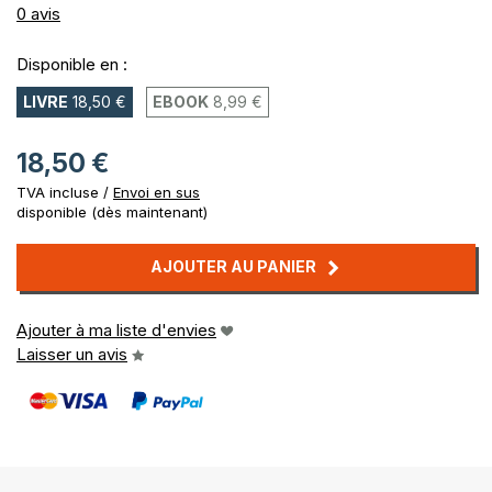
0%
0
avis
Disponible en :
LIVRE
18,50 €
EBOOK
8,99 €
18,50 €
TVA incluse /
Envoi en sus
disponible (dès maintenant)
AJOUTER AU PANIER
Ajouter à ma liste d'envies
Laisser un avis