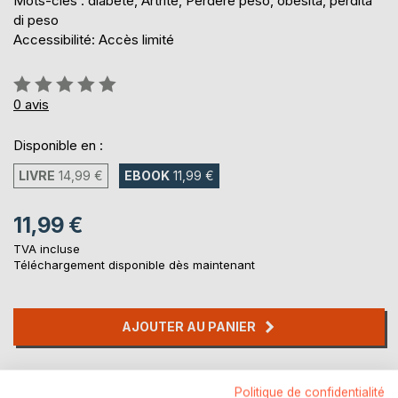
Mots-clés : diabete, Artrite, Perdere peso, obesità, perdita
di peso
Accessibilité: Accès limité
Évaluation:
0%
0
avis
Disponible en :
LIVRE
14,99 €
EBOOK
11,99 €
11,99 €
TVA incluse
Téléchargement disponible dès maintenant
AJOUTER AU PANIER
Ajouter à ma liste d'envies
Politique de confidentialité
Laisser un avis