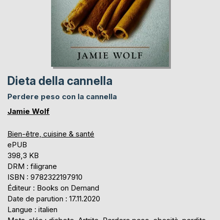
Dieta della cannella
Perdere peso con la cannella
Jamie Wolf
Bien-être, cuisine & santé
ePUB
398,3 KB
DRM : filigrane
ISBN : 9782322197910
Éditeur : Books on Demand
Date de parution : 17.11.2020
Langue : italien