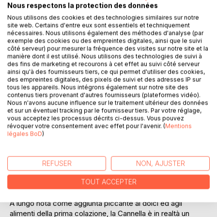
Nous respectons la protection des données
Nous utilisons des cookies et des technologies similaires sur notre
site web. Certains d'entre eux sont essentiels et techniquement
nécessaires. Nous utilisons également des méthodes d'analyse (par
exemple des cookies ou des empreintes digitales, ainsi que le suivi
côté serveur) pour mesurer la fréquence des visites sur notre site et la
manière dont il est utilisé. Nous utilisons des technologies de suivi à
des fins de marketing et recourons à cet effet au suivi côté serveur
ainsi qu'à des fournisseurs tiers, ce qui permet d'utiliser des cookies,
DESCRIPTION
des empreintes digitales, des pixels de suivi et des adresses IP sur
tous les appareils. Nous intégrons également sur notre site des
contenus tiers provenant d'autres fournisseurs (plateformes vidéo).
Qualsiasi ricerca veloce su Internet mostrerà che 'perdita
Nous n'avons aucune influence sur le traitement ultérieur des données
et sur un éventuel tracking par le fournisseur tiers. Par votre réglage,
di peso' è tra i primi 10 termini di ricerca - e con ragione. La
vous acceptez les processus décrits ci-dessus. Vous pouvez
gente di tutto il mondo sta cercando di perdere il peso in
révoquer votre consentement avec effet pour l'avenir. (
Mentions
eccesso, non solo per il loro aspetto fisico, ma anche per
légales BoD
)
motivi di salute che vanno dal funzionamento del cuore al
diabete, o l'artrite per una corretta funzione degli organi. Il
raggiungimento ed il mantenimento di un sano peso è una
REFUSER
NON, AJUSTER
componente chiave nel vivere una vita sana e l'incredibile
TOUT ACCEPTER
gusto della cannella ti può aiutare a perdere peso.
A lungo nota come aggiunta piccante ai dolci ed agli
alimenti della prima colazione, la Cannella è in realtà un