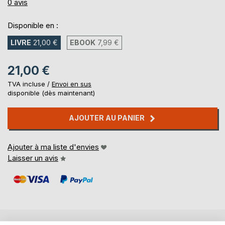
0%
0
avis
Disponible en :
LIVRE
21,00 €
EBOOK
7,99 €
21,00 €
TVA incluse /
Envoi en sus
disponible (dès maintenant)
AJOUTER AU PANIER
Ajouter à ma liste d'envies
Laisser un avis