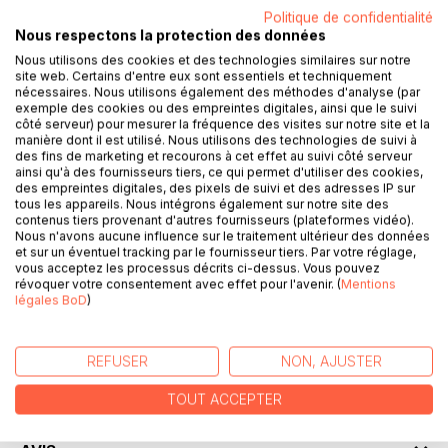
Politique de confidentialité
DESCRIPTION
Nous respectons la protection des données
Nous utilisons des cookies et des technologies similaires sur notre
Portée par une écriture répétitive, précise, incantatoire et
site web. Certains d'entre eux sont essentiels et techniquement
nécessaires. Nous utilisons également des méthodes d'analyse (par
désabusée, l'intrigue nous précipite dans une quête intime
exemple des cookies ou des empreintes digitales, ainsi que le suivi
et obsessionnelle.
côté serveur) pour mesurer la fréquence des visites sur notre site et la
Persuadé d'être l'héritier d'une "tâche" vertigineuse, le
manière dont il est utilisé. Nous utilisons des technologies de suivi à
des fins de marketing et recourons à cet effet au suivi côté serveur
narrateur part à la recherche d'un mystérieux "Mandaté",
ainsi qu'à des fournisseurs tiers, ce qui permet d'utiliser des cookies,
parcourant des paysages abstraits aux reflets de son
des empreintes digitales, des pixels de suivi et des adresses IP sur
propre délitement intérieur.
tous les appareils. Nous intégrons également sur notre site des
contenus tiers provenant d'autres fournisseurs (plateformes vidéo).
En proie à son Idée, il s'enfonce et s'abîme dans un
Nous n'avons aucune influence sur le traitement ultérieur des données
labyrinthe de certitudes fragiles et d'illusions grandioses :
et sur un éventuel tracking par le fournisseur tiers. Par votre réglage,
est-il le gardien d'une vérité sacrée ou la victime de sa
vous acceptez les processus décrits ci-dessus. Vous pouvez
révoquer votre consentement avec effet pour l'avenir. (
Mentions
propre psyché ?
légales BoD
)
AUTEUR(S)
REFUSER
NON, AJUSTER
CRITIQUES PRESSE
TOUT ACCEPTER