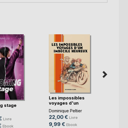
Les impossibles
J'en 
voyages d'un
gère
g stage
imbéc(...)
Hélène
Dominique Peltier
13,9
22,00 €
Livre
€
Livre
9,99 €
Ebook
€
Ebook