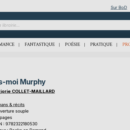
Sur BoD
MANCE
FANTASTIQUE
POÉSIE
PRATIQUE
PR
s-moi Murphy
jorie COLLET-MAILLARD
ans & récits
verture souple
 pages
N : 9782322180530