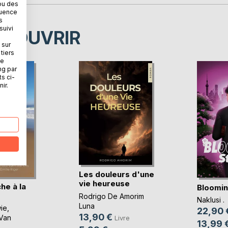
ou des
quence
s
suivi
ÉCOUVRIR
 sur
tiers
ne
ng par
ts ci-
ir.
Les douleurs d'une
vie heureuse
he à la
Bloomin
Rodrigo De Amorim
Naklusi .
Luna
ie
,
22,90 
13,90 €
Van
Livre
13,99 