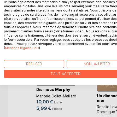
utilisons également des méthodes d'analyse (par exemple des cookies 
empreintes digitales, ainsi que le suivi côté serveur) pour mesurer la fré
des visites sur notre site et la manière dont il est utilisé. Nous utilisons de
technologies de suivi à des fins de marketing et recourons à cet effet au 
D’AUTRES TITRES À D
côté serveur ainsi qu'à des fournisseurs tiers, ce qui permet d'utiliser des
cookies, des empreintes digitales, des pixels de suivi et des adresses IP
tous les appareils. Nous intégrons également sur notre site des contenus 
provenant d'autres fournisseurs (plateformes vidéo). Nous n'avons aucu
influence sur le traitement ultérieur des données et sur un éventuel tracki
le fournisseur tiers. Par votre réglage, vous acceptez les processus décri
dessus. Vous pouvez révoquer votre consentement avec effet pour l'aven
(
Mentions légales BoD
)
REFUSER
NON, AJUSTER
TOUT ACCEPTER
Dis-nous Murphy
Un dimanc
eyssedre
Marjorie Collet-Maillard
mer
10,00 €
e
Livre
Rosalie Low
5,99 €
ok
Ebook
Dominique 
Cotthem
, ...