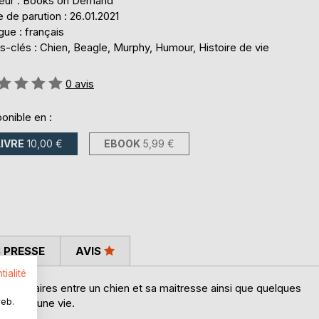
teur : Books on Demand
 de parution : 26.01.2021
ue : français
-clés : Chien, Beagle, Murphy, Humour, Histoire de vie
uation:
0
avis
onible en :
LIVRE
10,00 €
EBOOK
5,99 €
 PRESSE
AVIS
tialité
imaginaires entre un chien et sa maitresse ainsi que quelques
web.
s dans une vie.