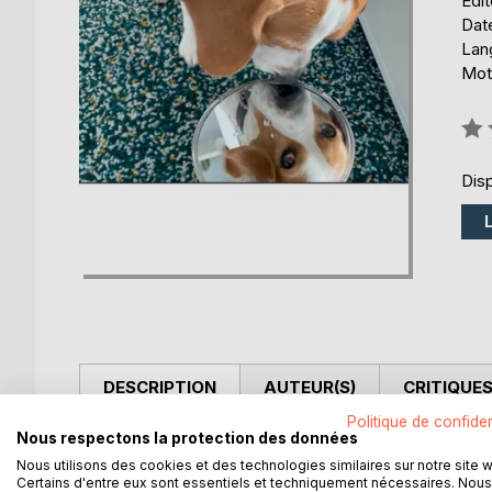
Édi
Date
Lang
Mots
Éval
0%
Disp
DESCRIPTION
AUTEUR(S)
CRITIQUES
Politique de confiden
Nous respectons la protection des données
Recueil regroupant, avec humour, des discussions 
Nous utilisons des cookies et des technologies similaires sur notre site 
poèmes et textes relatant des moments particulier
Certains d'entre eux sont essentiels et techniquement nécessaires. Nous